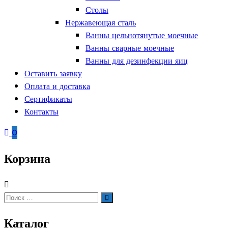
и
Столы
инвентаря.
Нержавеющая сталь
Поставки
Ванны цельнотянутые моечные
запасных
Ванны сварные моечные
частей.
Ванны для дезинфекции яиц
Оставить заявку
Зонты
Оплата и доставка
Контейнеры для овощей
Сертификаты
Тепловое оборудование
Линии раздач
Контакты
Электрическое оборудование
Подставки
Полки
Вафельницы
0
Стеллажи
Вертикальные грили для шаурмы
Столы
Грили
Корзина
Тележки
Кипятильники
Шкафы
Котлы пищеварочные
Контейнеры для мусора
Кофемашины
Искать:
Поиск
Автоматические кофемашины
Капельные кофемашины
Каталог
Рожковые кофемашины