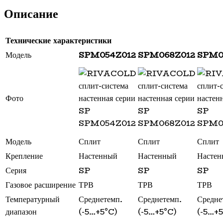
Описание
Машины мойки овощей и
Холодильные столы
Оборудование для магазиностроения
картофелеочистители
Миксеры и тестомесы
Оборудование для выносного холода и
Технические характеристики
Мясорубки
ККА
Модель
SPM054Z012
SPM068Z012
SPM0
Овощерезки и машины протирки
Оборудование со встроенным
Прессы для пиццы
агрегатом
Шкафы шоковой заморозки
Соковыжималки
Фото
Стерилизаторы
Тестораскаточные машины
Фасовочно-упаковочное оборудование
Бытовая техника
Модель
Сплит
Сплит
Сплит
Посуда и инвентарь
Крепление
Настенный
Настенный
Настен
Весы
Серия
SP
SP
SP
Мусорные баки
Газовое расширение
ТРВ
ТРВ
ТРВ
Оборудование для общественных санузлов и
ванных комнат
Температурный
Среднетемп.
Среднетемп.
Средне
Диспенсеры
диапазон
(-5…+5°C)
(-5…+5°C)
(-5…+5