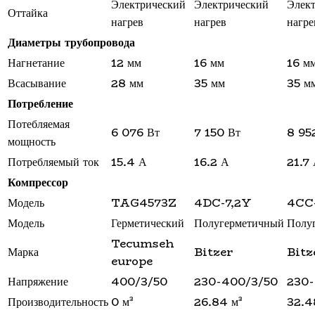
Электрический
Электрический
Элек
Оттайка
нагрев
нагрев
нагре
Диаметры трубопровода
Нагнетание
12 мм
16 мм
16 м
Всасывание
28 мм
35 мм
35 м
Потребление
Потебляемая
6 076 Вт
7 150 Вт
8 95
мощность
Потребляемый ток
15.4 А
16.2 А
21.7
Компрессор
Модель
TAG4573Z
4DC-7,2Y
4CC
Модель
Герметический
Полугерметичный
Полу
Tecumseh
Марка
Bitzer
Bitz
europe
Напряжение
400/3/50
230-400/3/50
230-
Производительность
0 м³
26.84 м³
32.4