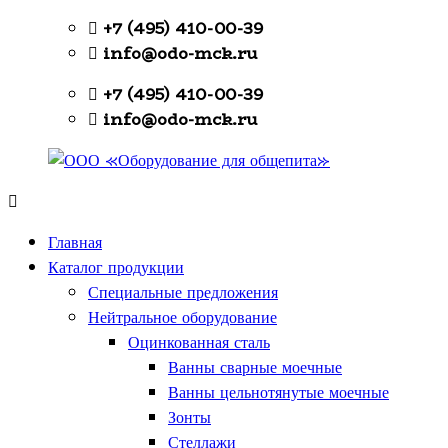
Перейти
+7 (495) 410-00-39
к
info@odo-mck.ru
содержимому
+7 (495) 410-00-39
info@odo-mck.ru
ООО
Изготовление
«Оборудование
нейтрального
Главная
для
оборудования.
Каталог продукции
общепита»
Поставки
Специальные предложения
теплового,
Нейтральное оборудование
холодильного,
Оцинкованная сталь
электромеханического
Ванны сварные моечные
оборудования.
Ванны цельнотянутые моечные
Поставки
Зонты
посуды
Стеллажи