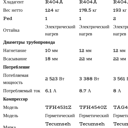
Дозаторы для жидкого мыла
Хладагент
R404A
R404A
R404
Расходные материалы
Вес нетто
124 кг
178.5 кг
193 кг
Смесители и душирующие устройства
Ped
1
1
2
Сушилки для рук
Электрический
Электрический
Электр
Урны
Оттайка
нагрев
нагрев
нагрев
Фены настенные
Диаметры трубопровода
Прачечное оборудование
Сушильные машины
Нагнетание
10 мм
12 мм
12 мм
Гладильное оборудование
Всасывание
18 мм
22 мм
22 мм
Воздухоочистительные установки
Потребление
Профессиональные моющие средства
Потебляемая
Фильтры для воды
2 523 Вт
3 388 Вт
3 561 
мощность
Потребляемый ток
6.1 А
8.7 А
8 А
Компрессор
Модель
TFH4531Z
TFH4540Z
TAG4
Модель
Герметический
Герметический
Гермет
Tecumseh
Tecumseh
Tecu
Марка