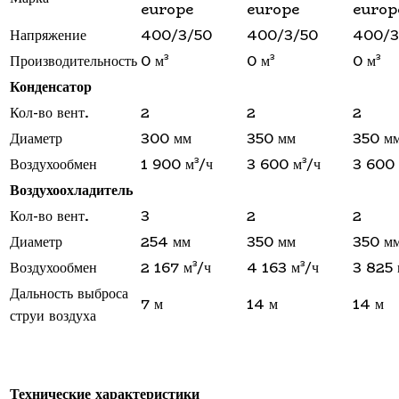
europe
europe
europ
Напряжение
400/3/50
400/3/50
400/3
Производительность
0 м³
0 м³
0 м³
Конденсатор
Кол-во вент.
2
2
2
Диаметр
300 мм
350 мм
350 м
Воздухообмен
1 900 м³/ч
3 600 м³/ч
3 600 
Воздухоохладитель
Кол-во вент.
3
2
2
Диаметр
254 мм
350 мм
350 м
Воздухообмен
2 167 м³/ч
4 163 м³/ч
3 825 
Дальность выброса
7 м
14 м
14 м
струи воздуха
Технические характеристики