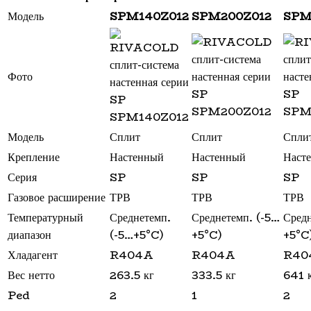
Модель
SPM140Z012
SPM200Z012
SPM
Фото
Модель
Сплит
Сплит
Спли
Крепление
Настенный
Настенный
Наст
Серия
SP
SP
SP
Газовое расширение
ТРВ
ТРВ
ТРВ
Температурный
Среднетемп.
Среднетемп. (-5…
Средн
диапазон
(-5…+5°C)
+5°C)
+5°C
Хладагент
R404A
R404A
R40
Вес нетто
263.5 кг
333.5 кг
641 
Ped
2
1
2