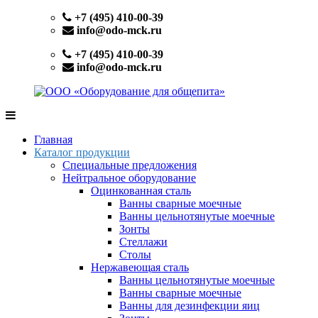
Перейти
+7 (495) 410-00-39
к
info@odo-mck.ru
содержимому
+7 (495) 410-00-39
info@odo-mck.ru
ООО
Изготовление
«Оборудование
нейтрального
Главная
для
оборудования.
Каталог продукции
общепита»
Поставки
Специальные предложения
теплового,
Нейтральное оборудование
холодильного,
Оцинкованная сталь
электромеханического
Ванны сварные моечные
оборудования.
Ванны цельнотянутые моечные
Поставки
Зонты
посуды
Стеллажи
и
Столы
инвентаря.
Нержавеющая сталь
Поставки
Ванны цельнотянутые моечные
запасных
Ванны сварные моечные
частей.
Ванны для дезинфекции яиц