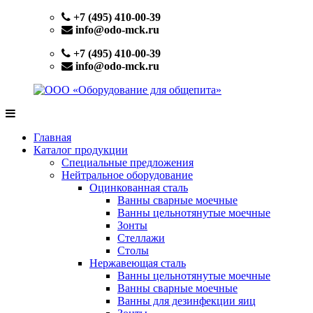
Перейти
+7 (495) 410-00-39
к
info@odo-mck.ru
содержимому
+7 (495) 410-00-39
info@odo-mck.ru
ООО
Изготовление
«Оборудование
нейтрального
Главная
для
оборудования.
Каталог продукции
общепита»
Поставки
Специальные предложения
теплового,
Нейтральное оборудование
холодильного,
Оцинкованная сталь
электромеханического
Ванны сварные моечные
оборудования.
Ванны цельнотянутые моечные
Поставки
Зонты
посуды
Стеллажи
и
Столы
инвентаря.
Нержавеющая сталь
Поставки
Ванны цельнотянутые моечные
запасных
Ванны сварные моечные
частей.
Ванны для дезинфекции яиц