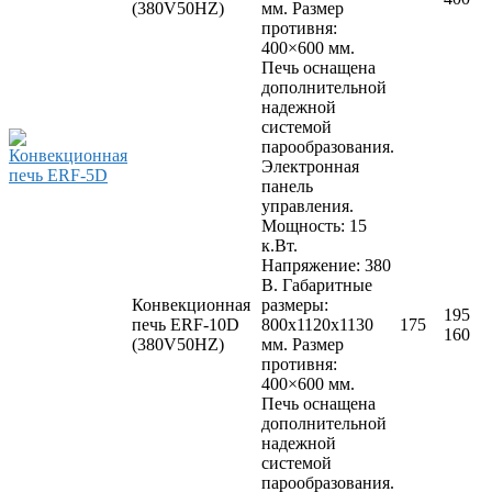
Прессы для пиццы
(380V50HZ)
мм. Размер
Соковыжималки
противня:
Стерилизаторы
400×600 мм.
Тестораскаточные машины
Печь оснащена
Фасовочно-упаковочное оборудование
дополнительной
Бытовая техника
надежной
Посуда и инвентарь
системой
Весы
парообразования.
Мусорные баки
Электронная
Оборудование для общественных санузлов и
панель
ванных комнат
управления.
Диспенсеры
Мощность: 15
Дозаторы для жидкого мыла
к.Вт.
Расходные материалы
Напряжение: 380
Смесители и душирующие устройства
В. Габаритные
Сушилки для рук
Конвекционная
размеры:
195
Урны
печь ERF-10D
800x1120x1130
175
160
Фены настенные
(380V50HZ)
мм. Размер
Прачечное оборудование
противня:
Сушильные машины
400×600 мм.
Гладильное оборудование
Печь оснащена
Воздухоочистительные установки
дополнительной
Профессиональные моющие средства
надежной
Фильтры для воды
системой
парообразования.