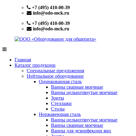
Перейти
+7 (495) 410-00-39
к
info@odo-mck.ru
содержимому
+7 (495) 410-00-39
info@odo-mck.ru
ООО
Изготовление
«Оборудование
нейтрального
Главная
для
оборудования.
Каталог продукции
общепита»
Поставки
Специальные предложения
теплового,
Нейтральное оборудование
холодильного,
Оцинкованная сталь
электромеханического
Ванны сварные моечные
оборудования.
Ванны цельнотянутые моечные
Поставки
Зонты
посуды
Стеллажи
и
Столы
инвентаря.
Нержавеющая сталь
Поставки
Ванны цельнотянутые моечные
запасных
Ванны сварные моечные
частей.
Ванны для дезинфекции яиц