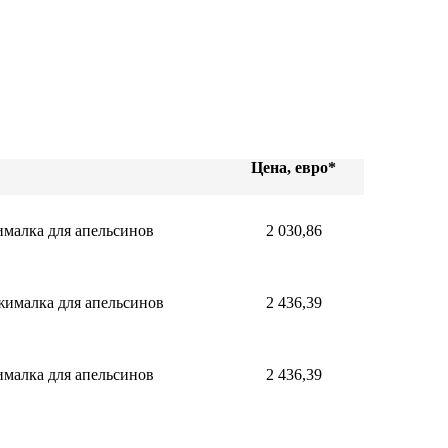
Цена, евро*
жималка для апельсинов
2 030,86
ыжималка для апельсинов
2 436,39
жималка для апельсинов
2 436,39