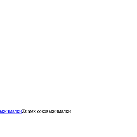
выжималки
Zumex соковыжималки