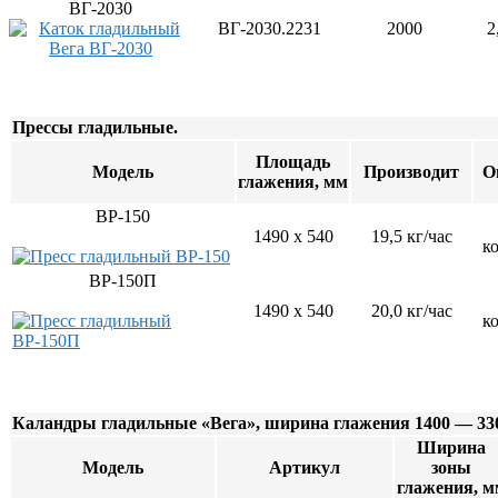
Соковыжималки
ВГ-2030
Стерилизаторы
ВГ-2030.2231
2000
2
Тестораскаточные машины
Фасовочно-упаковочное оборудование
Бытовая техника
Посуда и инвентарь
Весы
Прессы гладильные.
Мусорные баки
Площадь
Оборудование для общественных санузлов и ванны
Модель
Производит
О
глажения, мм
Диспенсеры
Дозаторы для жидкого мыла
ВР-150
Расходные материалы
1490 х 540
19,5 кг/час
Смесители и душирующие устройства
к
Сушилки для рук
ВР-150П
Урны
Фены настенные
1490 х 540
20,0 кг/час
к
Прачечное оборудование
Сушильные машины
Гладильное оборудование
Воздухоочистительные установки
Профессиональные моющие средства
Каландры гладильные «Вега», ширина глажения 1400 — 33
Фильтры для воды
Ширина
Модель
Артикул
зоны
глажения, м