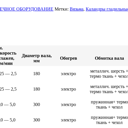
ЧЕЧНОЕ ОБОРУДОВАНИЕ
Метки:
Вязьма
,
Каландры гладильны
блоки)
рные
ные
м.
корость
Диаметр вала,
глажен,
Обогрев
Обмотка вала
мм
м/мин
металлич. шерсть 
,25 — 2,5
180
электро
 ККА
термо ткань + чехо
металлич. шерсть 
,25 — 2,5
180
электро
термо ткань + чехо
пружинная+ термо
ли
,0 — 5,0
300
электро
ткань + чехол
пружинная+ термо
,0 — 5,0
300
электро
ткань + чехол