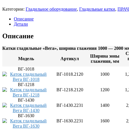
Газовое оборудование
Витрины
Плиты электрические
Льдогенераторы
Вертикальные грили для шаурмы
Категории:
Гладильное оборудование
,
Гладильные катки
,
ПРА
Посудомоечные машины
Машины холодильные (сплит-системы и моно
Котлы пищеварочные газовые
Фритюрницы
Пароконвектоматы газовые
Машины холодильные среднетемперату
Описание
Шкафы жарочные и пекарские
Плиты газовые
Машины холодильные низкотемператур
Детали
Шкафы сушильные
Шкафы холодильные
Шкафы жарочные газовые
Угольное и дровяное оборудование
Морозильные шкафы
Описание
Универсальные шкафы
Холодильные шкафы
Катки гладильные «Вега», ширина глажения 1000 — 2000 м
Столы холодильные
С
Морозильные столы
Ширина зоны
Модель
Артикул
Универсальные столы
глажения, мм
Холодильные столы
ВГ-1018
Оборудование для магазиностроения
ВГ-1018.2120
1000
1
Оборудование для выносного холода и
Оборудование со встроенным агрегатом
ВГ-1218
Шкафы шоковой заморозки
Электромеханическое оборудование
ВГ-1218.2120
1200
1
Блендеры
Кофемолки
ВГ-1430
Машины мойки овощей и картофелеочистите
ВГ-1430.2231
1400
2
Миксеры и тестомесы
Мясорубки
ВГ-1630
Овощерезки и машины протирки
ВГ-1630.2231
1600
2
Прессы для пиццы