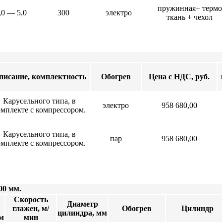
пружинная+ термо
,0 — 5,0
300
электро
ткань + чехол
х комнат
писание, комплектность
Обогрев
Цена с НДС, руб.
Карусельного типа, в
электро
958 680,00
омплекте с компрессором.
Карусельного типа, в
пар
958 680,00
омплекте с компрессором.
00 мм.
Скорость
Диаметр
глажен, м/
Обогрев
Цилиндр
цилиндра, мм
м
мин