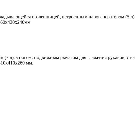
ладывающейся столешницей, встроенным парогенератором (5 л)
160х430х240мм.
м (7 л), утюгом, подвижным рычагом для глажения рукавов, с в
410х410х260 мм.