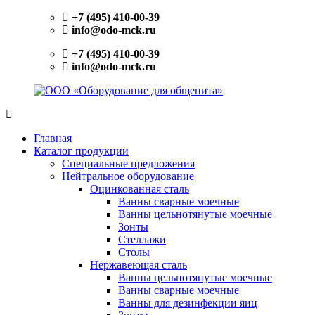
Перейти
+7 (495) 410-00-39
к
info@odo-mck.ru
содержимому
+7 (495) 410-00-39
info@odo-mck.ru
ООО
Изготовление
«Оборудование
нейтрального
Главная
для
оборудования.
Каталог продукции
общепита»
Поставки
Специальные предложения
теплового,
Нейтральное оборудование
холодильного,
Оцинкованная сталь
электромеханического
Ванны сварные моечные
оборудования.
Ванны цельнотянутые моечные
Поставки
Зонты
посуды
Стеллажи
и
Столы
инвентаря.
Нержавеющая сталь
Поставки
Ванны цельнотянутые моечные
запасных
Ванны сварные моечные
частей.
Ванны для дезинфекции яиц