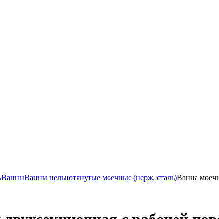
ь
Ванны
Ванны цельнотянутые моечные (нерж. сталь)
Ванна моечн