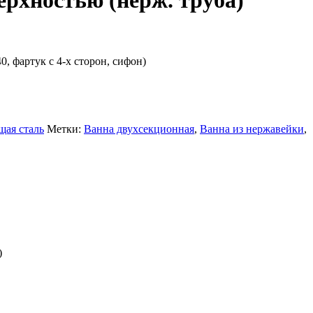
ерхностью (нерж. труба)
0, фартук с 4-х сторон, сифон)
ая сталь
Метки:
Ванна двухсекционная
,
Ванна из нержавейки
,
)