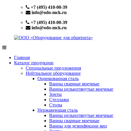
Перейти
+7 (495) 410-00-39
к
info@odo-mck.ru
содержимому
+7 (495) 410-00-39
info@odo-mck.ru
ООО
Изготовление
«Оборудование
нейтрального
Главная
для
оборудования.
Каталог продукции
общепита»
Поставки
Специальные предложения
теплового,
Нейтральное оборудование
холодильного,
Оцинкованная сталь
электромеханического
Ванны сварные моечные
оборудования.
Ванны цельнотянутые моечные
Поставки
Зонты
посуды
Стеллажи
и
Столы
инвентаря.
Нержавеющая сталь
Поставки
Ванны цельнотянутые моечные
запасных
Ванны сварные моечные
частей.
Ванны для дезинфекции яиц