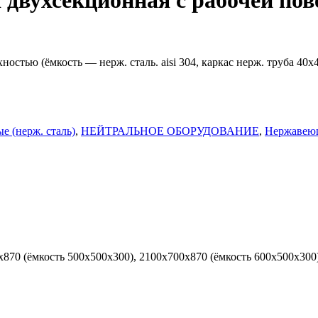
двухсекционная с рабочей пов
блоки)
рные
ные
стью (ёмкость — нерж. сталь. aisi 304, каркас нерж. труба 40х4
 (нерж. сталь)
,
НЕЙТРАЛЬНОЕ ОБОРУДОВАНИЕ
,
Нержавеющ
 ККА
х870 (ёмкость 500х500х300), 2100х700х870 (ёмкость 600х500х300
ли