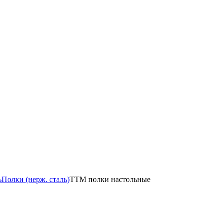
ь
Полки (нерж. сталь)
TTM полки настольные