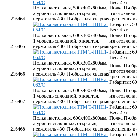
Соковыжималки
Вес: 2 кг
Стерилизаторы
Полка настольная, 500х400х800мм,
Полка П-обр
Тестораскаточные машины
2 уровня сплошных, открытая,
изготовлена
Фасовочно-упаковочное оборудование
216464
нерж.сталь 430, П-образная, сварная
крепления к
Бытовая техника
Габариты: 5
Посуда и инвентарь
Вес: 4 кг
Весы
Полка настольная, 600х300х400мм,
Полка П-обр
Мусорные баки
1 уровень сплошной, открытая,
изготовлена
Оборудование для общественных санузлов и ванны
216465
нерж.сталь 430, П-образная, сварная
крепления к
Диспенсеры
Габариты: 6
Дозаторы для жидкого мыла
Вес: 2 кг
Расходные материалы
Полка настольная, 600х300х800мм,
Полка П-обр
Смесители и душирующие устройства
2 уровня сплошных, открытая,
изготовлена
Сушилки для рук
216466
нерж.сталь 430, П-образная, сварная
крепления к
Урны
Габариты: 6
Фены настенные
Прачечное оборудование
Полка настольная, 600х400х400мм,
Полка П-обр
Сушильные машины
1 уровень сплошной, открытая,
изготовлена
Гладильное оборудование
216467
нерж.сталь 430, П-образная, сварная
крепления к
Воздухоочистительные установки
Габариты: 6
Профессиональные моющие средства
Вес: 2 кг
Фильтры для воды
Полка настольная, 600х400х800мм,
Полка П-обр
2 уровня сплошных, открытая,
изготовлена
216468
нерж.сталь 430, П-образная, сварная
крепления к
Габариты: 6