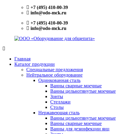
Перейти
+7 (495) 410-00-39
к
info@odo-mck.ru
содержимому
+7 (495) 410-00-39
info@odo-mck.ru
ООО
Изготовление
«Оборудование
нейтрального
Главная
для
оборудования.
Каталог продукции
общепита»
Поставки
Специальные предложения
теплового,
Нейтральное оборудование
холодильного,
Оцинкованная сталь
электромеханического
Ванны сварные моечные
оборудования.
Ванны цельнотянутые моечные
Поставки
Зонты
посуды
Стеллажи
и
Столы
инвентаря.
Нержавеющая сталь
Поставки
Ванны цельнотянутые моечные
запасных
Ванны сварные моечные
частей.
Ванны для дезинфекции яиц