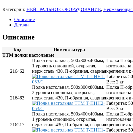
Газовое оборудование
Витрины
Плиты электрические
Льдогенераторы
Вертикальные грили для шаурмы
Категории:
НЕЙТРАЛЬНОЕ ОБОРУДОВАНИЕ
,
Нержавеющая 
Посудомоечные машины
Машины холодильные (сплит-системы и моно
Котлы пищеварочные газовые
Фритюрницы
Пароконвектоматы газовые
Машины холодильные среднетемперату
Описание
Шкафы жарочные и пекарские
Плиты газовые
Машины холодильные низкотемператур
Детали
Шкафы сушильные
Шкафы холодильные
Шкафы жарочные газовые
Угольное и дровяное оборудование
Морозильные шкафы
Описание
Универсальные шкафы
Холодильные шкафы
Код
Номенклатура
Столы холодильные
ТТМ полки настольные
Морозильные столы
Полка настольная, 500х300х400мм,
Полка П-обр
Универсальные столы
1 уровень сплошной, открытая,
изготовлена
Холодильные столы
216462
нерж.сталь 430, П-образная, сварная
крепления к
Оборудование для магазиностроения
Габариты: 5
Оборудование для выносного холода и
Вес: 2 кг
Оборудование со встроенным агрегатом
Полка настольная, 500х300х800мм,
Полка П-обр
Шкафы шоковой заморозки
Электромеханическое оборудование
2 уровня сплошных, открытая,
изготовлена
Блендеры
216463
нерж.сталь 430, П-образная, сварная
крепления к
Кофемолки
Габариты: 5
Машины мойки овощей и картофелеочистите
Вес: 3 кг
Миксеры и тестомесы
Полка настольная, 500х400х400мм,
Полка П-обр
Мясорубки
1 уровень сплошной, открытая,
изготовлена
Овощерезки и машины протирки
216517
нерж.сталь 430, П-образная, сварная
крепления к
Прессы для пиццы
Габариты: 5