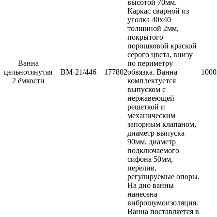
высотой 70мм.
Каркас сварной из
уголка 40х40
толщиной 2мм,
покрытого
порошковой краской
серого цвета, внизу
Ванна
по периметру
цельнотянутая
ВМ-21/446
177802
обвязка. Ванна
1000
2 ёмкости
комплектуется
выпуском с
нержавеющей
решеткой и
механическим
запорным клапаном,
диаметр выпуска
90мм, диаметр
подключаемого
сифона 50мм,
перелив,
регулируемые опоры.
На дно ванны
нанесена
виброшумоизоляция.
Ванна поставляется в