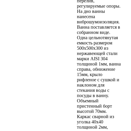
перелив,
регулируемые опоры.
На дно ванны
нанесена
виброшумоизоляция.
Ванна поставляется в
собранном виде.
Одна цельнотянутая
емкость размером
500х500х300 из
нержавеющей стали
марки AISI 304
толщиной 1мм, ванна
справа, обнижение
15мм, крыло
рифленое с сушкой и
наклоном для
стекания воды с
посуды в ванну.
Объемный
пристенный борт
высотой 70мм.
Каркас сварной из
уголка 40х40
толщиной 2мм,