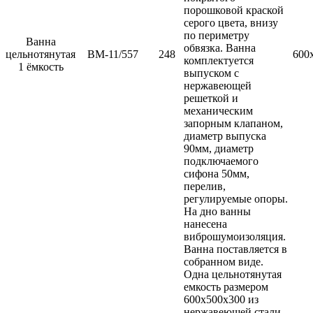
порошковой краской
серого цвета, внизу
по периметру
Ванна
обвязка. Ванна
цельнотянутая
ВМ-11/557
248
600
комплектуется
1 ёмкость
выпуском с
нержавеющей
решеткой и
механическим
запорным клапаном,
диаметр выпуска
90мм, диаметр
подключаемого
сифона 50мм,
перелив,
регулируемые опоры.
На дно ванны
нанесена
виброшумоизоляция.
Ванна поставляется в
собранном виде.
Одна цельнотянутая
емкость размером
600х500х300 из
нержавеющей стали