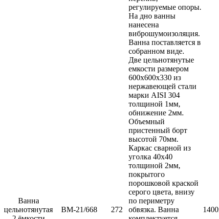
регулируемые опоры.
На дно ванны
нанесена
виброшумоизоляция.
Ванна поставляется в
собранном виде.
Две цельнотянутые
емкости размером
600х600х330 из
нержавеющей стали
марки AISI 304
толщиной 1мм,
обнижение 2мм.
Объемный
пристенный борт
высотой 70мм.
Каркас сварной из
уголка 40х40
толщиной 2мм,
покрытого
порошковой краской
серого цвета, внизу
Ванна
по периметру
цельнотянутая
ВМ-21/668
272
обвязка. Ванна
1400
2 ёмкости
комплектуется