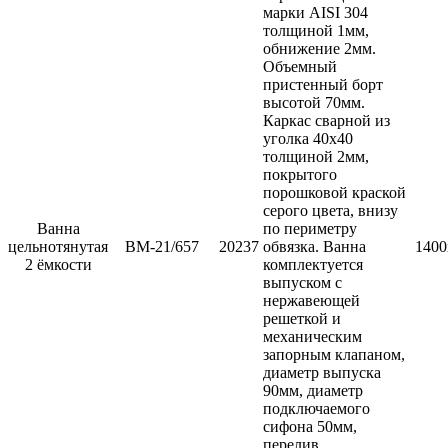
марки AISI 304
толщиной 1мм,
обнижение 2мм.
Объемный
пристенный борт
высотой 70мм.
Каркас сварной из
уголка 40х40
толщиной 2мм,
покрытого
порошковой краской
серого цвета, внизу
Ванна
по периметру
цельнотянутая
ВМ-21/657
20237
обвязка. Ванна
1400
2 ёмкости
комплектуется
выпуском с
нержавеющей
решеткой и
механическим
запорным клапаном,
диаметр выпуска
90мм, диаметр
подключаемого
сифона 50мм,
перелив,