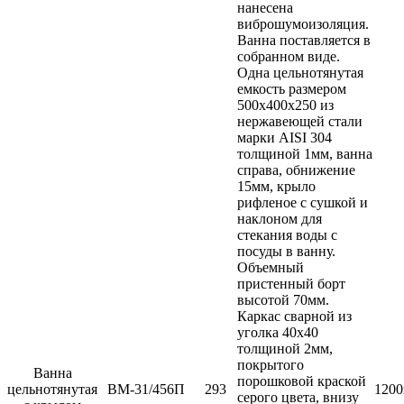
нанесена
виброшумоизоляция.
Ванна поставляется в
собранном виде.
Одна цельнотянутая
емкость размером
500х400х250 из
нержавеющей стали
марки AISI 304
толщиной 1мм, ванна
справа, обнижение
15мм, крыло
рифленое с сушкой и
наклоном для
стекания воды с
посуды в ванну.
Объемный
пристенный борт
высотой 70мм.
Каркас сварной из
уголка 40х40
толщиной 2мм,
покрытого
Ванна
порошковой краской
цельнотянутая
ВМ-31/456П
293
1200
серого цвета, внизу