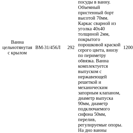
посуды в ванну.
Объемный
пристенный борт
высотой 70мм.
Каркас сварной из
уголка 40х40
толщиной 2мм,
покрытого
Ванна
порошковой краской
цельнотянутая
ВМ-31/456Л
292
1200
серого цвета, внизу
с крылом
по периметру
обвязка. Ванна
комплектуется
выпуском с
нержавеющей
решеткой и
механическим
запорным клапаном,
диаметр выпуска
90мм, диаметр
подключаемого
сифона 50мм,
перелив,
регулируемые опоры.
На дно ванны