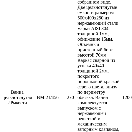
собранном виде.
Две цельнотянутые
емкости размером
500х400х250 из
нержавеющей стали
марки AISI 304
толщиной 1мм,
обнижение 15мм.
Объемный
пристенный борт
высотой 70мм.
Каркас сварной из
уголка 40х40
толщиной 2мм,
покрытого
порошковой краской
серого цвета, внизу
Ванна
по периметру
цельнотянутая
ВМ-21/456
270
обвязка. Ванна
1200
2 ёмкости
комплектуется
выпуском с
нержавеющей
решеткой и
механическим
запорным клапаном,