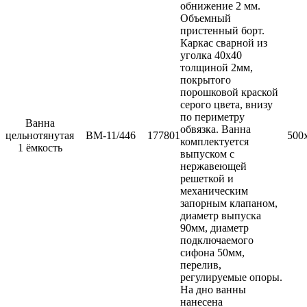
Прессы для пиццы
обнижение 2 мм.
Соковыжималки
Объемный
Стерилизаторы
пристенный борт.
Тестораскаточные машины
Каркас сварной из
Фасовочно-упаковочное оборудование
уголка 40х40
Бытовая техника
толщиной 2мм,
Посуда и инвентарь
покрытого
Весы
порошковой краской
Мусорные баки
серого цвета, внизу
Оборудование для общественных санузлов и
по периметру
Ванна
ванных комнат
обвязка. Ванна
цельнотянутая
ВМ-11/446
177801
500
Диспенсеры
комплектуется
1 ёмкость
Дозаторы для жидкого мыла
выпуском с
Расходные материалы
нержавеющей
Смесители и душирующие устройства
решеткой и
Сушилки для рук
механическим
Урны
запорным клапаном,
Фены настенные
диаметр выпуска
Прачечное оборудование
90мм, диаметр
Сушильные машины
подключаемого
Гладильное оборудование
сифона 50мм,
Воздухоочистительные установки
перелив,
Профессиональные моющие средства
регулируемые опоры.
Фильтры для воды
На дно ванны
нанесена