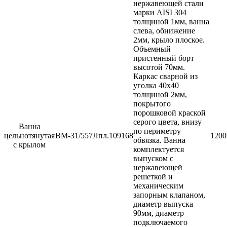
нержавеющей стали
марки AISI 304
толщиной 1мм, ванна
слева, обнижение
2мм, крыло плоское.
Объемный
пристенный борт
высотой 70мм.
Каркас сварной из
уголка 40х40
толщиной 2мм,
покрытого
порошковой краской
серого цвета, внизу
Ванна
по периметру
цельнотянутая
ВМ-31/557Лпл.
109168
1200
обвязка. Ванна
с крылом
комплектуется
выпуском с
нержавеющей
решеткой и
механическим
запорным клапаном,
диаметр выпуска
90мм, диаметр
подключаемого