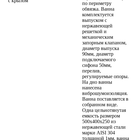
с крылом
по периметру
обвязка. Ванна
комплектуется
выпуском с
нержавеющей
решеткой и
механическим
запорным клапаном,
диаметр выпуска
90мм, диаметр
подключаемого
сифона 50мм,
перелив,
регулируемые опоры.
На дно ванны
нанесена
виброшумоизоляция.
Ванна поставляется в
собранном виде.
Одна цельнотянутая
емкость размером
500х400х250 из
нержавеющей стали
марки AISI 304
толщиной 1мм, ванна