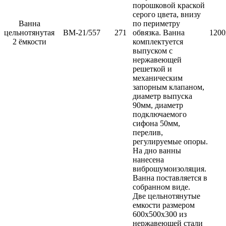
порошковой краской
серого цвета, внизу
Ванна
по периметру
цельнотянутая
ВМ-21/557
271
обвязка. Ванна
1200
2 ёмкости
комплектуется
выпуском с
нержавеющей
решеткой и
механическим
запорным клапаном,
диаметр выпуска
90мм, диаметр
подключаемого
сифона 50мм,
перелив,
регулируемые опоры.
На дно ванны
нанесена
виброшумоизоляция.
Ванна поставляется в
собранном виде.
Две цельнотянутые
емкости размером
600х500х300 из
нержавеющей стали