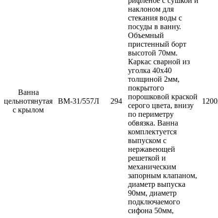
рифленое с сушкой и
наклоном для
стекания воды с
посуды в ванну.
Объемный
пристенный борт
высотой 70мм.
Каркас сварной из
уголка 40х40
толщиной 2мм,
покрытого
Ванна
порошковой краской
цельнотянутая
ВМ-31/557Л
294
1200
серого цвета, внизу
с крылом
по периметру
обвязка. Ванна
комплектуется
выпуском с
нержавеющей
решеткой и
механическим
запорным клапаном,
диаметр выпуска
90мм, диаметр
подключаемого
сифона 50мм,