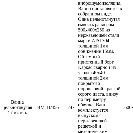
виброшумоизоляция.
Ванна поставляется в
собранном виде.
Одна цельнотянутая
емкость размером
500х400х250 из
нержавеющей стали
марки AISI 304
толщиной 1мм,
обнижение 15мм.
Объемный
пристенный борт.
Каркас сварной из
уголка 40х40
толщиной 2мм,
покрытого
порошковой краской
серого цвета, внизу
по периметру
Ванна
обвязка. Ванна
цельнотянутая
ВМ-11/456
247
600
комплектуется
1 ёмкость
выпуском с
нержавеющей
решеткой и
механическим