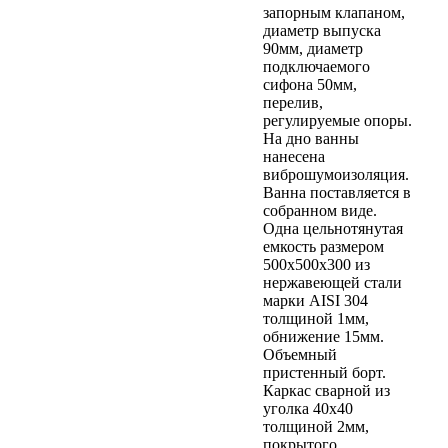
запорным клапаном,
диаметр выпуска
90мм, диаметр
подключаемого
сифона 50мм,
перелив,
регулируемые опоры.
На дно ванны
нанесена
виброшумоизоляция.
Ванна поставляется в
собранном виде.
Одна цельнотянутая
емкость размером
500х500х300 из
нержавеющей стали
марки AISI 304
толщиной 1мм,
обнижение 15мм.
Объемный
пристенный борт.
Каркас сварной из
уголка 40х40
толщиной 2мм,
покрытого