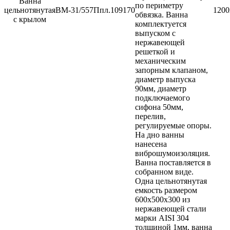
Ванна
по периметру
цельнотянутая
ВМ-31/557Ппл.
109170
1200
обвязка. Ванна
с крылом
комплектуется
выпуском с
нержавеющей
решеткой и
механическим
запорным клапаном,
диаметр выпуска
90мм, диаметр
подключаемого
сифона 50мм,
перелив,
регулируемые опоры.
На дно ванны
нанесена
виброшумоизоляция.
Ванна поставляется в
собранном виде.
Одна цельнотянутая
емкость размером
600х500х300 из
нержавеющей стали
марки AISI 304
толщиной 1мм, ванна