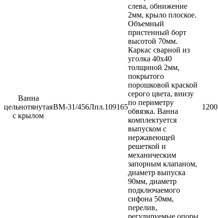
слева, обнижение
2мм, крыло плоское.
Объемный
пристенный борт
высотой 70мм.
Каркас сварной из
уголка 40х40
толщиной 2мм,
покрытого
порошковой краской
серого цвета, внизу
Ванна
по периметру
цельнотянутая
ВМ-31/456Лпл.
109165
1200
обвязка. Ванна
с крылом
комплектуется
выпуском с
нержавеющей
решеткой и
механическим
запорным клапаном,
диаметр выпуска
90мм, диаметр
подключаемого
сифона 50мм,
перелив,
регулируемые опоры.