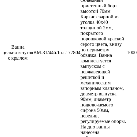
Объемный
пристенный борт
высотой 70мм.
Каркас сварной из
уголка 40х40
толщиной 2мм,
покрытого
порошковой краской
серого цвета, внизу
Ванна
по периметру
цельнотянутая
ВМ-31/446Лпл.
177804
1000
обвязка. Ванна
с крылом
комплектуется
выпуском с
нержавеющей
решеткой и
механическим
запорным клапаном,
диаметр выпуска
90мм, диаметр
подключаемого
сифона 50мм,
перелив,
регулируемые опоры.
На дно ванны
нанесена