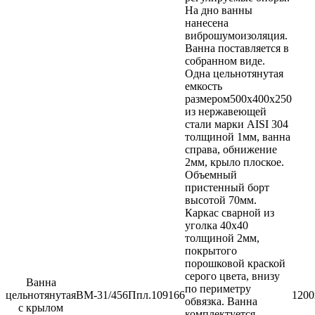
На дно ванны
нанесена
виброшумоизоляция.
Ванна поставляется в
собранном виде.
Одна цельнотянутая
емкость
размером500х400х250
из нержавеющей
стали марки AISI 304
толщиной 1мм, ванна
справа, обнижение
2мм, крыло плоское.
Объемный
пристенный борт
высотой 70мм.
Каркас сварной из
уголка 40х40
толщиной 2мм,
покрытого
порошковой краской
серого цвета, внизу
Ванна
по периметру
цельнотянутая
ВМ-31/456Ппл.
109166
1200
обвязка. Ванна
с крылом
комплектуется