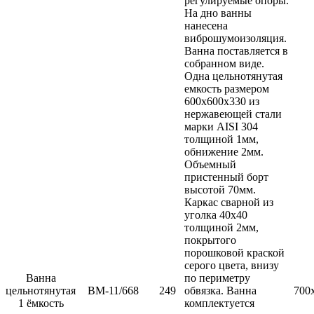
регулируемые опоры.
На дно ванны
нанесена
виброшумоизоляция.
Ванна поставляется в
собранном виде.
Одна цельнотянутая
емкость размером
600х600х330 из
нержавеющей стали
марки AISI 304
толщиной 1мм,
обнижение 2мм.
Объемный
пристенный борт
высотой 70мм.
Каркас сварной из
уголка 40х40
толщиной 2мм,
покрытого
порошковой краской
серого цвета, внизу
Ванна
по периметру
цельнотянутая
ВМ-11/668
249
обвязка. Ванна
700
1 ёмкость
комплектуется