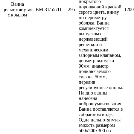
покрытого
Ванна
порошковой краской
цельнотянутая
ВМ-31/557П
295
1200
серого цвета, внизу
с крылом
по периметру
обвязка. Ванна
комплектуется
выпуском с
нержавеющей
решеткой и
механическим
запорным клапаном,
диаметр выпуска
90мм, диаметр
подключаемого
сифона 50мм,
перелив,
регулируемые опоры.
На дно ванны
нанесена
виброшумоизоляция.
Ванна поставляется в
собранном виде.
Одна цельнотянутая
емкость размером
500х500х300 из