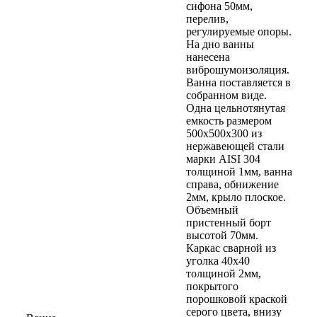
сифона 50мм,
перелив,
регулируемые опоры.
На дно ванны
нанесена
виброшумоизоляция.
Ванна поставляется в
собранном виде.
Одна цельнотянутая
емкость размером
500х500х300 из
нержавеющей стали
марки AISI 304
толщиной 1мм, ванна
справа, обнижение
2мм, крыло плоское.
Объемный
пристенный борт
высотой 70мм.
Каркас сварной из
уголка 40х40
толщиной 2мм,
покрытого
порошковой краской
серого цвета, внизу