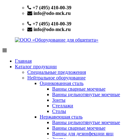
Перейти
+7 (495) 410-00-39
к
info@odo-mck.ru
содержимому
+7 (495) 410-00-39
info@odo-mck.ru
ООО
Изготовление
«Оборудование
нейтрального
Главная
для
оборудования.
Каталог продукции
общепита»
Поставки
Специальные предложения
теплового,
Нейтральное оборудование
холодильного,
Оцинкованная сталь
электромеханического
Ванны сварные моечные
оборудования.
Ванны цельнотянутые моечные
Поставки
Зонты
посуды
Стеллажи
и
Столы
инвентаря.
Нержавеющая сталь
Поставки
Ванны цельнотянутые моечные
запасных
Ванны сварные моечные
частей.
Ванны для дезинфекции яиц