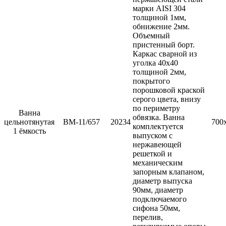
марки AISI 304
толщиной 1мм,
обнижение 2мм.
Объемный
пристенный борт.
Каркас сварной из
уголка 40х40
толщиной 2мм,
покрытого
порошковой краской
серого цвета, внизу
по периметру
Ванна
обвязка. Ванна
цельнотянутая
ВМ-11/657
20234
700
комплектуется
1 ёмкость
выпуском с
нержавеющей
решеткой и
механическим
запорным клапаном,
диаметр выпуска
90мм, диаметр
подключаемого
сифона 50мм,
перелив,