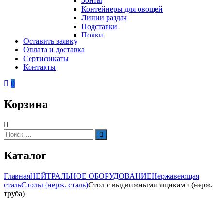
Зонты
Контейнеры для овощей
Линии раздач
Подставки
Полки
Оставить заявку
Стеллажи
Оплата и доставка
Столы
Сертификаты
Тепловое оборудование
Тележки
Контакты
Электрическое оборудование
Шкафы
Вафельницы
Контейнеры для мусора
0
Вертикальные грили для шаурмы
Грили
Корзина
Кипятильники
Котлы пищеварочные
Кофемашины
Автоматические кофемашины
Искать:
Поиск
Капельные кофемашины
Рожковые кофемашины
Каталог
Кофеварки
Кофе на песке
Суперавтоматы
Главная
НЕЙТРАЛЬНОЕ ОБОРУДОВАНИЕ
Нержавеющая
Вспомогательное оборудование
сталь
Столы (нерж. сталь)
Стол с выдвижными ящиками (нерж.
Кукурузоварки
труба)
Микроволновые печи
Пароконвектоматы
Холодильное оборудование
Печи электрические