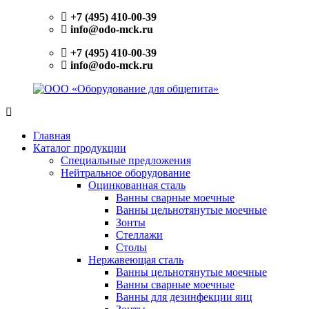
Перейти
+7 (495) 410-00-39
к
info@odo-mck.ru
содержимому
+7 (495) 410-00-39
info@odo-mck.ru
ООО
Изготовление
«Оборудование
нейтрального
Главная
для
оборудования.
Каталог продукции
общепита»
Поставки
Специальные предложения
теплового,
Нейтральное оборудование
холодильного,
Оцинкованная сталь
электромеханического
Ванны сварные моечные
оборудования.
Ванны цельнотянутые моечные
Поставки
Зонты
посуды
Стеллажи
и
Столы
инвентаря.
Нержавеющая сталь
Поставки
Ванны цельнотянутые моечные
запасных
Ванны сварные моечные
частей.
Ванны для дезинфекции яиц