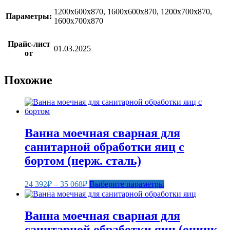
Прессы для пиццы
Соковыжималки
1200х600х870, 1600х600х870, 1200х700х870,
Параметры:
Стерилизаторы
1600х700х870
Тестораскаточные машины
Фасовочно-упаковочное оборудование
Прайс-лист
Бытовая техника
01.03.2025
от
Посуда и инвентарь
Весы
Мусорные баки
Похожие
Оборудование для общественных санузлов и
ванных комнат
Диспенсеры
Дозаторы для жидкого мыла
Расходные материалы
Ванна моечная сварная для
Смесители и душирующие устройства
Сушилки для рук
санитарной обработки яиц с
Урны
бортом (нерж. сталь)
Фены настенные
Прачечное оборудование
Сушильные машины
Диапазон
Этот
24 392
₽
–
35 068
₽
Выберите параметры
Гладильное оборудование
цен:
товар
Воздухоочистительные установки
24
имеет
Профессиональные моющие средства
несколько
392₽
Ванна моечная сварная для
Фильтры для воды
вариаций.
–
санитарной обработки яиц (оцинк.
Опции