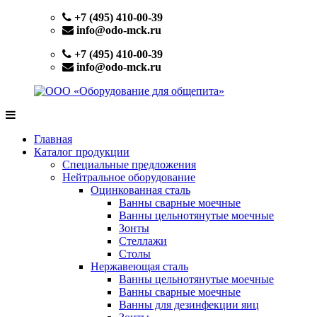
Перейти
+7 (495) 410-00-39
к
info@odo-mck.ru
содержимому
+7 (495) 410-00-39
info@odo-mck.ru
ООО
Изготовление
«Оборудование
нейтрального
Главная
для
оборудования.
Каталог продукции
общепита»
Поставки
Специальные предложения
теплового,
Нейтральное оборудование
холодильного,
Оцинкованная сталь
электромеханического
Ванны сварные моечные
оборудования.
Ванны цельнотянутые моечные
Поставки
Зонты
посуды
Стеллажи
и
Столы
инвентаря.
Нержавеющая сталь
Поставки
Ванны цельнотянутые моечные
запасных
Ванны сварные моечные
частей.
Ванны для дезинфекции яиц