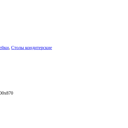
ейки
,
Столы кондитерские
800х870