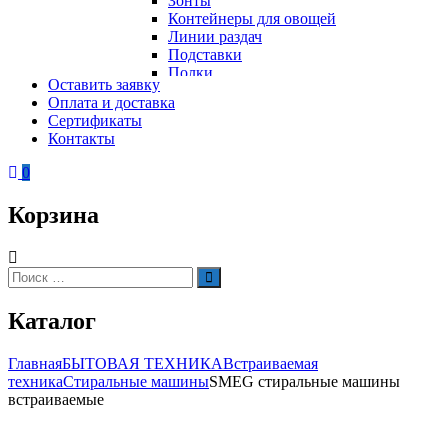
Зонты
Контейнеры для овощей
Линии раздач
Подставки
Полки
Оставить заявку
Стеллажи
Оплата и доставка
Столы
Сертификаты
Тепловое оборудование
Тележки
Контакты
Электрическое оборудование
Шкафы
Вафельницы
Контейнеры для мусора
0
Вертикальные грили для шаурмы
Грили
Корзина
Кипятильники
Котлы пищеварочные
Кофемашины
Автоматические кофемашины
Искать:
Поиск
Капельные кофемашины
Рожковые кофемашины
Каталог
Кофеварки
Кофе на песке
Суперавтоматы
Главная
БЫТОВАЯ ТЕХНИКА
Встраиваемая
Вспомогательное оборудование
техника
Стиральные машины
SMEG стиральные машины
Кукурузоварки
встраиваемые
Микроволновые печи
Пароконвектоматы
Холодильное оборудование
Печи электрические