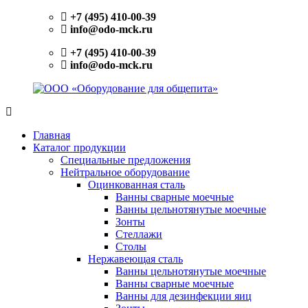
Перейти
+7 (495) 410-00-39
к
info@odo-mck.ru
содержимому
+7 (495) 410-00-39
info@odo-mck.ru
ООО
Изготовление
«Оборудование
нейтрального
Главная
для
оборудования.
Каталог продукции
общепита»
Поставки
Специальные предложения
теплового,
Нейтральное оборудование
холодильного,
Оцинкованная сталь
электромеханического
Ванны сварные моечные
оборудования.
Ванны цельнотянутые моечные
Поставки
Зонты
посуды
Стеллажи
и
Столы
инвентаря.
Нержавеющая сталь
Поставки
Ванны цельнотянутые моечные
запасных
Ванны сварные моечные
частей.
Ванны для дезинфекции яиц