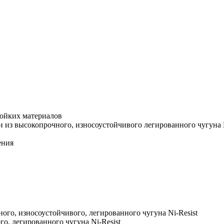
х комнат
тойких материалов
 из высокопрочного, износоустойчивого легированного чугуна N
ения
ого, износоустойчивого, легированного чугуна Ni-Resist
, легированного чугуна Ni-Resist