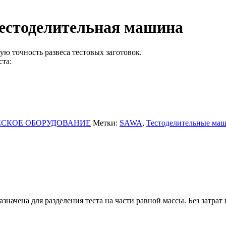
блоки)
естоделительная машина
рные
ные
ю точность развеса тестовых заготовок.
ста:
СКОЕ ОБОРУДОВАНИЕ
Метки:
SAWA
,
Тестоделительные ма
 ККА
ли
значена для разделения теста на части равной массы. Без затрат