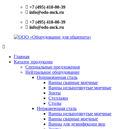
Перейти
+7 (495) 410-00-39
к
info@odo-mck.ru
содержимому
+7 (495) 410-00-39
info@odo-mck.ru
ООО
Изготовление
«Оборудование
нейтрального
Главная
для
оборудования.
Каталог продукции
общепита»
Поставки
Специальные предложения
теплового,
Нейтральное оборудование
холодильного,
Оцинкованная сталь
электромеханического
Ванны сварные моечные
оборудования.
Ванны цельнотянутые моечные
Поставки
Зонты
посуды
Стеллажи
и
Столы
инвентаря.
Нержавеющая сталь
Поставки
Ванны цельнотянутые моечные
запасных
Ванны сварные моечные
частей.
Ванны для дезинфекции яиц