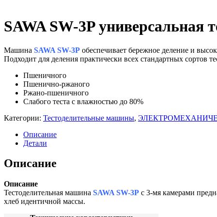
Газовое оборудование
Витрины
Плиты электрические
Льдогенераторы
Вертикальные грили для шаурмы
Посудомоечные машины
Машины холодильные (сплит-системы и моно
Котлы пищеварочные газовые
SAWA SW-3P универсальная т
Фритюрницы
Пароконвектоматы газовые
Машины холодильные среднетемперату
Шкафы жарочные и пекарские
Плиты газовые
Машины холодильные низкотемператур
Шкафы сушильные
Шкафы холодильные
Шкафы жарочные газовые
Машина
SAWA SW-3P
обеспечивает бережное деление и высоку
Угольное и дровяное оборудование
Морозильные шкафы
Подходит для деления практически всех стандартных сортов те
Универсальные шкафы
Холодильные шкафы
Пшеничного
Столы холодильные
Пшенично-ржаного
Морозильные столы
Ржано-пшеничного
Универсальные столы
Слабого теста с влажностью до 80%
Холодильные столы
Оборудование для магазиностроения
Категории:
Тестоделительные машины
,
ЭЛЕКТРОМЕХАНИЧЕ
Оборудование для выносного холода и
Описание
Оборудование со встроенным агрегатом
Детали
Шкафы шоковой заморозки
Электромеханическое оборудование
Блендеры
Описание
Кофемолки
Машины мойки овощей и картофелеочистите
Описание
Миксеры и тестомесы
Тестоделительная машина
SAWA SW-3P
с 3-мя камерами предна
Мясорубки
хлеб идентичной массы.
Овощерезки и машины протирки
Прессы для пиццы