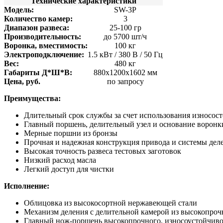
Технические характеристики
Соковыжималки
Модель:
SW-3P
Стерилизаторы
Количество камер:
3
Тестораскаточные машины
Диапазон развеса:
25-100 гр
Фасовочно-упаковочное оборудование
Производительность:
до 5700 шт/ч
Бытовая техника
Воронка, вместимость:
100 кг
Посуда и инвентарь
Электроподключение:
1.5 кВт / 380 В / 50 Гц
Весы
Вес:
480 кг
Мусорные баки
Габариты Д*Ш*В:
880x1200x1602 мм
Оборудование для общественных санузлов и ванны
Цена, руб.
по запросу
Диспенсеры
Дозаторы для жидкого мыла
Преимущества:
Расходные материалы
Смесители и душирующие устройства
Длительный срок службы за счет использования износос
Сушилки для рук
Главный поршень, делительный узел и основание воронки
Урны
Мерные поршни из бронзы
Фены настенные
Прочная и надежная конструкция привода и системы дел
Прачечное оборудование
Высокая точность развеса тестовых заготовок
Сушильные машины
Низкий расход масла
Гладильное оборудование
Легкий доступ для чистки
Воздухоочистительные установки
Профессиональные моющие средства
Исполнение:
Фильтры для воды
Облицовка из высокосортной нержавеющей стали
Механизм деления с делительной камерой из высокопрочн
Главный нож-поршень высокопрочного, износоустойчивого