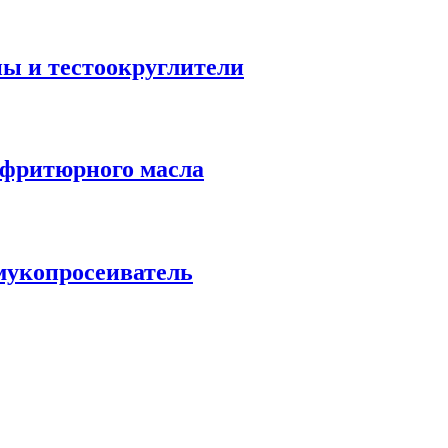
 и тестоокруглители
фритюрного масла
мукопросеиватель