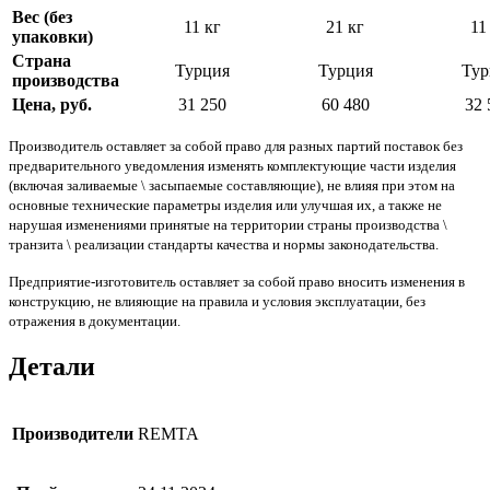
Вес (без
11 кг
21 кг
11
упаковки)
Страна
Турция
Турция
Тур
производства
Цена, руб.
31 250
60 480
32 
Производитель оставляет за собой право для разных партий поставок без
предварительного уведомления изменять комплектующие части изделия
(включая заливаемые \ засыпаемые составляющие), не влияя при этом на
основные технические параметры изделия или улучшая их, а также не
нарушая изменениями принятые на территории страны производства \
транзита \ реализации стандарты качества и нормы законодательства.
Предприятие-изготовитель оставляет за собой право вносить изменения в
конструкцию, не влияющие на правила и условия эксплуатации, без
отражения в документации.
Детали
Производители
REMTA