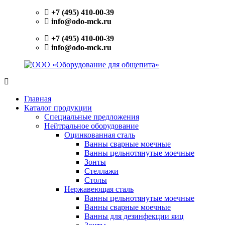
Перейти
+7 (495) 410-00-39
к
info@odo-mck.ru
содержимому
+7 (495) 410-00-39
info@odo-mck.ru
ООО
Изготовление
«Оборудование
нейтрального
Главная
для
оборудования.
Каталог продукции
общепита»
Поставки
Специальные предложения
теплового,
Нейтральное оборудование
холодильного,
Оцинкованная сталь
электромеханического
Ванны сварные моечные
оборудования.
Ванны цельнотянутые моечные
Поставки
Зонты
посуды
Стеллажи
и
Столы
инвентаря.
Нержавеющая сталь
Поставки
Ванны цельнотянутые моечные
запасных
Ванны сварные моечные
частей.
Ванны для дезинфекции яиц