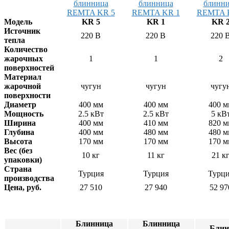
Прессы для пиццы
Соковыжималки
Стерилизаторы
Модель
KR 5
KR 1
KR 
Тестораскаточные машины
Источник
220 В
220 В
220 
Фасовочно-упаковочное оборудование
тепла
Бытовая техника
Количество
Посуда и инвентарь
жарочных
1
1
2
Весы
поверхностей
Мусорные баки
Материал
Оборудование для общественных санузлов и
жарочной
чугун
чугун
чугу
ванных комнат
поверхности
Диспенсеры
Диаметр
400 мм
400 мм
400 м
Дозаторы для жидкого мыла
Мощность
2.5 кВт
2.5 кВт
5 кВ
Расходные материалы
Ширина
400 мм
410 мм
820 м
Смесители и душирующие устройства
Глубина
400 мм
480 мм
480 м
Сушилки для рук
Высота
170 мм
170 мм
170 м
Урны
Вес (без
10 кг
11 кг
21 к
Фены настенные
упаковки)
Прачечное оборудование
Страна
Турция
Турция
Турц
Сушильные машины
производства
Гладильное оборудование
Цена, руб.
27 510
27 940
52 97
Воздухоочистительные установки
Профессиональные моющие средства
Фильтры для воды
Блинница
Блинница
Блин