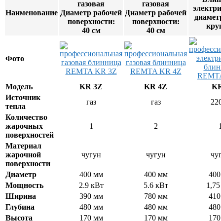
газовая
газовая
электри
Наименование
Диаметр рабочей
Диаметр рабочей
диаметр
поверхности:
поверхности:
кру
40 см
40 см
Фото
Модель
KR 3Z
KR 4Z
KR
Источник
газ
газ
22
тепла
Количество
жарочных
1
2
поверхностей
Материал
жарочной
чугун
чугун
чу
поверхности
Диаметр
400 мм
400 мм
400
Мощность
2.9 кВт
5.6 кВт
1,75
Ширина
390 мм
780 мм
410
Глубина
480 мм
480 мм
480
Высота
170 мм
170 мм
170