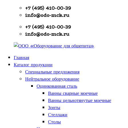
Перейти
+7 (495) 410-00-39
к
info@odo-mck.ru
содержимому
+7 (495) 410-00-39
info@odo-mck.ru
Главная
ООО
Изготовление
Каталог продукции
«Оборудование
нейтрального
Специальные предложения
для
оборудования.
Нейтральное оборудование
общепита»
Поставки
Оцинкованная сталь
теплового,
Ванны сварные моечные
холодильного,
Ванны цельнотянутые моечные
электромеханического
Зонты
оборудования.
Стеллажи
Поставки
Столы
посуды