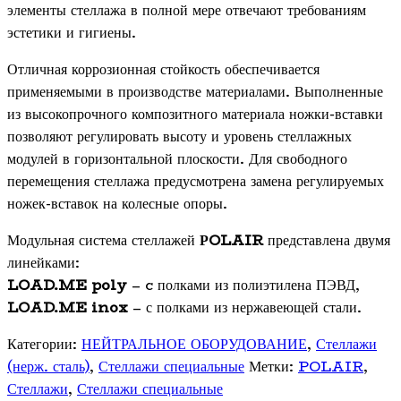
Оборудование для магазиностроения
картофелеочистители
элементы стеллажа в полной мере отвечают требованиям
Миксеры и тестомесы
Оборудование для выносного холода и
эстетики и гигиены.
Мясорубки
ККА
Отличная коррозионная стойкость обеспечивается
Овощерезки и машины протирки
Оборудование со встроенным
применяемыми в производстве материалами. Выполненные
Прессы для пиццы
агрегатом
из высокопрочного композитного материала ножки-вставки
Шкафы шоковой заморозки
Соковыжималки
позволяют регулировать высоту и уровень стеллажных
Стерилизаторы
модулей в горизонтальной плоскости. Для свободного
Тестораскаточные машины
перемещения стеллажа предусмотрена замена регулируемых
Фасовочно-упаковочное оборудование
ножек-вставок на колесные опоры.
Бытовая техника
Посуда и инвентарь
Модульная система стеллажей
РOLAIR
представлена двумя
Весы
линейками:
Мусорные баки
LOAD.ME poly
– c полками из полиэтилена ПЭВД,
Оборудование для общественных санузлов и
LOAD.ME inox
– с полками из нержавеющей стали.
ванных комнат
Диспенсеры
Категории:
НЕЙТРАЛЬНОЕ ОБОРУДОВАНИЕ
,
Стеллажи
Дозаторы для жидкого мыла
(нерж. сталь)
,
Стеллажи специальные
Метки:
POLAIR
,
Расходные материалы
Стеллажи
,
Стеллажи специальные