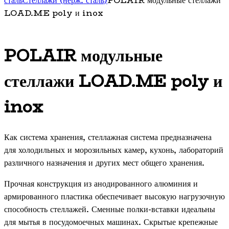
сталь
Стеллажи (нерж. сталь)
POLAIR модульные стеллажи
Кофе на песке
LOAD.ME poly и inox
Холодильное оборудование
Суперавтоматы
Газовое оборудование
Витрины
Вспомогательное оборудование
Льдогенераторы
Кукурузоварки
Вертикальные грили для шаурмы
POLAIR модульные
Машины холодильные (сплит-системы и
Микроволновые печи
Котлы пищеварочные газовые
моноблоки)
Пароконвектоматы
Пароконвектоматы газовые
стеллажи LOAD.ME poly и
Печи электрические
Плиты газовые
Машины холодильные
Плиты электрические
Шкафы жарочные газовые
среднетемпературные
inox
Угольное и дровяное оборудование
Посудомоечные машины
Машины холодильные
Фритюрницы
низкотемпературные
Шкафы холодильные
Шкафы жарочные и пекарские
Как система хранения, стеллажная система предназначена
Шкафы сушильные
Морозильные шкафы
для холодильных и морозильных камер, кухонь, лабораторий
Универсальные шкафы
различного назначения и других мест общего хранения.
Холодильные шкафы
Электромеханическое оборудование
Столы холодильные
Прочная конструкция из анодированного алюминия и
Блендеры
Морозильные столы
армированного пластика обеспечивает высокую нагрузочную
Кофемолки
Универсальные столы
способность стеллажей. Сменные полки-вставки идеальны
Машины мойки овощей и
Холодильные столы
для мытья в посудомоечных машинах. Скрытые крепежные