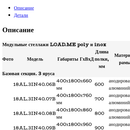
Смесители и душирующие устройства
Описание
Сушилки для рук
Детали
Урны
Фены настенные
Описание
Прачечное оборудование
Сушильные машины
Модульные стеллажи LOAD.ME poly и inox
Гладильное оборудование
Длина
Воздухоочистительные установки
Матер
Фото
Модель
Габариты ГхВхД
полки,
Профессиональные моющие средства
рам
мм
Фильтры для воды
Базовая секция. 3 яруса
400х1800х660
анодиров
18AL.3IN40.06B
600
мм
алюминий
400х1800х760
анодиров
18AL.3IN40.07B
700
мм
алюминий
400х1800х860
анодиров
18AL.3IN40.08B
800
мм
алюминий
400х1800х960
анодиров
18AL.3IN40.09B
900