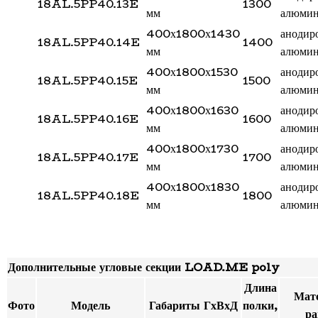
18AL.5PP40.13E
1300
мм
алюми
400х1800х1430
анодир
18AL.5PP40.14E
1400
мм
алюми
400х1800х1530
анодир
18AL.5PP40.15E
1500
мм
алюми
400х1800х1630
анодир
18AL.5PP40.16E
1600
мм
алюми
400х1800х1730
анодир
18AL.5PP40.17E
1700
мм
алюми
400х1800х1830
анодир
18AL.5PP40.18E
1800
мм
алюми
Дополнительные угловые секции LOAD.ME poly
Длина
Мат
Фото
Модель
Габариты ГхВхД
полки,
р