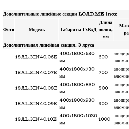
Дополнительные линейные секции LOAD.ME inox
Длина
Мат
Фото
Модель
Габариты ГхВхД
полки,
р
мм
Дополнительная линейная секция. 3 яруса
400х1800х630
анодир
18AL.3IN40.06E
600
мм
алюми
400х1800х730
анодир
18AL.3IN40.07E
700
мм
алюми
400х1800х830
анодир
18AL.3IN40.08E
800
мм
алюми
400х1800х930
анодир
18AL.3IN40.09E
900
мм
алюми
400х1800х1030
анодир
18AL.3IN40.10E
1000
мм
алюми