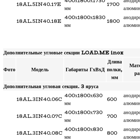
400х1800х1730
анодир
18AL.5IN40.17E
1700
мм
алюми
400х1800х1830
анодир
18AL.5IN40.18E
1800
мм
алюми
Дополнительные угловые секции LOAD.ME inox
Длина
Мат
Фото
Модель
Габариты ГхВхД
полки,
р
мм
Дополнительная угловая секция. 3 яруса
400х1800х630
анодир
18AL.3IN40.06C
600
мм
алюми
400х1800х730
анодир
18AL.3IN40.07C
700
мм
алюми
400х1800х830
анодир
18AL.3IN40.08C
800
мм
алюми