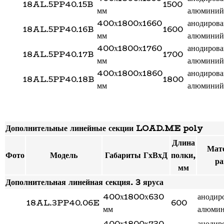
18AL.5PP40.15B
1500
мм
алюминий
400х1800х1660
анодиров
18AL.5PP40.16B
1600
мм
алюминий
400х1800х1760
анодиров
18AL.5PP40.17B
1700
мм
алюминий
400х1800х1860
анодиров
18AL.5PP40.18B
1800
мм
алюминий
Дополнительные линейные секции LOAD.ME poly
Длина
Мат
Фото
Модель
Габариты ГхВхД
полки,
р
мм
Дополнительная линейная секция. 3 яруса
400х1800х630
анодир
18AL.3PP40.06E
600
мм
алюми
400х1800х730
анодир