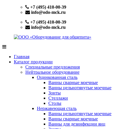
Перейти
+7 (495) 410-00-39
к
info@odo-mck.ru
содержимому
+7 (495) 410-00-39
info@odo-mck.ru
ООО
Изготовление
«Оборудование
нейтрального
Главная
для
оборудования.
Каталог продукции
общепита»
Поставки
Специальные предложения
теплового,
Нейтральное оборудование
холодильного,
Оцинкованная сталь
электромеханического
Ванны сварные моечные
оборудования.
Ванны цельнотянутые моечные
Поставки
Зонты
посуды
Стеллажи
и
Столы
инвентаря.
Нержавеющая сталь
Поставки
Ванны цельнотянутые моечные
запасных
Ванны сварные моечные
частей.
Ванны для дезинфекции яиц