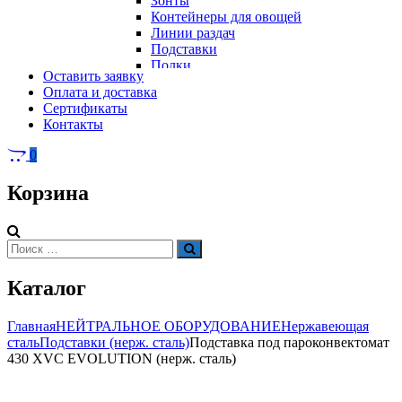
Зонты
Контейнеры для овощей
Линии раздач
Подставки
Полки
Оставить заявку
Стеллажи
Оплата и доставка
Столы
Сертификаты
Тепловое оборудование
Тележки
Контакты
Электрическое оборудование
Шкафы
Вафельницы
Контейнеры для мусора
0
Вертикальные грили для шаурмы
Грили
Корзина
Кипятильники
Котлы пищеварочные
Кофемашины
Автоматические кофемашины
Искать:
Поиск
Капельные кофемашины
Рожковые кофемашины
Каталог
Кофеварки
Кофе на песке
Суперавтоматы
Главная
НЕЙТРАЛЬНОЕ ОБОРУДОВАНИЕ
Нержавеющая
Вспомогательное оборудование
сталь
Подставки (нерж. сталь)
Подставка под пароконвектомат
Кукурузоварки
430 XVC EVOLUTION (нерж. сталь)
Микроволновые печи
Пароконвектоматы
Холодильное оборудование
Печи электрические