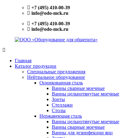
Перейти
+7 (495) 410-00-39
к
info@odo-mck.ru
содержимому
+7 (495) 410-00-39
info@odo-mck.ru
ООО
Изготовление
«Оборудование
нейтрального
Главная
для
оборудования.
Каталог продукции
общепита»
Поставки
Специальные предложения
теплового,
Нейтральное оборудование
холодильного,
Оцинкованная сталь
электромеханического
Ванны сварные моечные
оборудования.
Ванны цельнотянутые моечные
Поставки
Зонты
посуды
Стеллажи
и
Столы
инвентаря.
Нержавеющая сталь
Поставки
Ванны цельнотянутые моечные
запасных
Ванны сварные моечные
частей.
Ванны для дезинфекции яиц