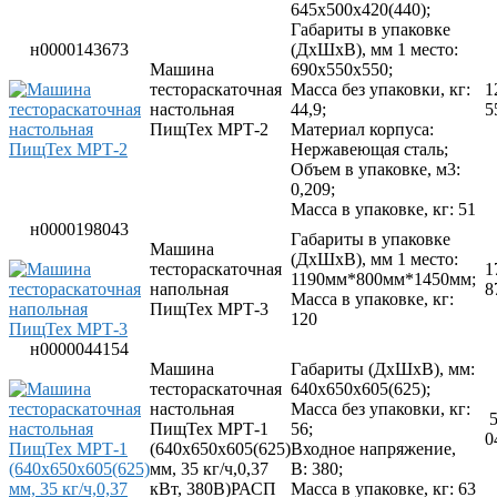
Прессы для пиццы
645х500х420(440);
Соковыжималки
Габариты в упаковке
Стерилизаторы
н0000143673
(ДхШхВ), мм 1 место:
Тестораскаточные машины
Машина
690х550х550;
Фасовочно-упаковочное оборудование
тестораскаточная
Масса без упаковки, кг:
1
Бытовая техника
настольная
44,9;
5
Посуда и инвентарь
ПищТех МРТ-2
Материал корпуса:
Весы
Нержавеющая сталь;
Мусорные баки
Объем в упаковке, м3:
Оборудование для общественных санузлов и
0,209;
ванных комнат
Масса в упаковке, кг: 51
Диспенсеры
н0000198043
Габариты в упаковке
Дозаторы для жидкого мыла
Машина
(ДхШхВ), мм 1 место:
Расходные материалы
тестораскаточная
1
1190мм*800мм*1450мм;
Смесители и душирующие устройства
напольная
8
Масса в упаковке, кг:
Сушилки для рук
ПищТех МРТ-3
120
Урны
Фены настенные
н0000044154
Прачечное оборудование
Машина
Габариты (ДхШхВ), мм:
Сушильные машины
тестораскаточная
640х650х605(625);
Гладильное оборудование
настольная
Масса без упаковки, кг:
Воздухоочистительные установки
ПищТех МРТ-1
56;
0
Профессиональные моющие средства
(640х650х605(625)
Входное напряжение,
Фильтры для воды
мм, 35 кг/ч,0,37
В: 380;
кВт, 380В)РАСП
Масса в упаковке, кг: 63