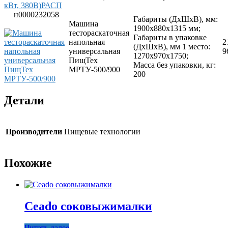
н0000232058
Габариты (ДхШхВ), мм:
Машина
1900х880х1315 мм;
тестораскаточная
Габариты в упаковке
напольная
2
(ДхШхВ), мм 1 место:
универсальная
9
1270х970х1750;
ПищТех
Масса без упаковки, кг:
МРТУ-500/900
200
Детали
Производители
Пищевые технологии
Похожие
Ceado cоковыжималки
Читать далее