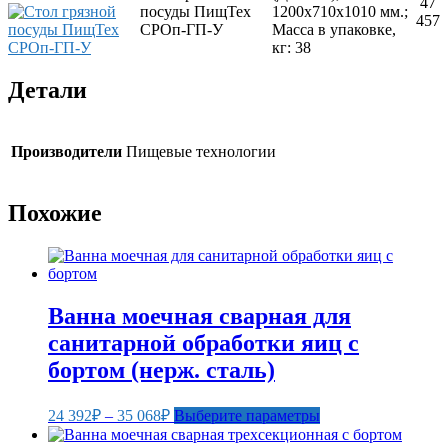
47
посуды ПищТех
1200х710х1010 мм.;
457
СРОп-ГП-У
Масса в упаковке,
кг: 38
Детали
Производители
Пищевые технологии
Похожие
Ванна моечная сварная для
санитарной обработки яиц с
бортом (нерж. сталь)
Диапазон
Этот
24 392
₽
–
35 068
₽
Выберите параметры
цен:
товар
24
имеет