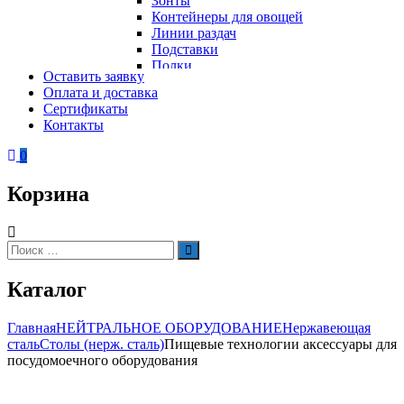
Зонты
Контейнеры для овощей
Линии раздач
Подставки
Полки
Оставить заявку
Стеллажи
Оплата и доставка
Столы
Сертификаты
Тепловое оборудование
Тележки
Контакты
Электрическое оборудование
Шкафы
Вафельницы
Контейнеры для мусора
0
Вертикальные грили для шаурмы
Грили
Корзина
Кипятильники
Котлы пищеварочные
Кофемашины
Автоматические кофемашины
Искать:
Поиск
Капельные кофемашины
Рожковые кофемашины
Каталог
Кофеварки
Кофе на песке
Суперавтоматы
Главная
НЕЙТРАЛЬНОЕ ОБОРУДОВАНИЕ
Нержавеющая
Вспомогательное оборудование
сталь
Столы (нерж. сталь)
Пищевые технологии аксессуары для
Кукурузоварки
посудомоечного оборудования
Микроволновые печи
Пароконвектоматы
Холодильное оборудование
Печи электрические