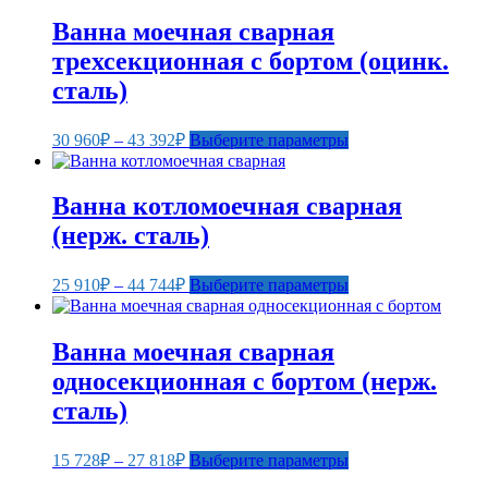
несколько
392₽
Ванна моечная сварная
вариаций.
–
трехсекционная с бортом (оцинк.
Опции
35
можно
сталь)
068₽
выбрать
на
Диапазон
Этот
странице
30 960
₽
–
43 392
₽
Выберите параметры
цен:
товар
товара.
30
имеет
несколько
960₽
Ванна котломоечная сварная
вариаций.
–
(нерж. сталь)
Опции
43
можно
392₽
выбрать
Диапазон
Этот
25 910
₽
–
44 744
₽
Выберите параметры
на
цен:
товар
странице
25
имеет
товара.
несколько
910₽
Ванна моечная сварная
вариаций.
–
односекционная с бортом (нерж.
Опции
44
можно
сталь)
744₽
выбрать
на
Диапазон
Этот
странице
15 728
₽
–
27 818
₽
Выберите параметры
цен:
товар
товара.