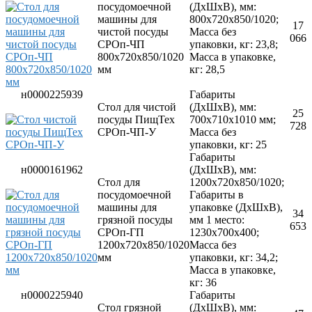
Прессы для пиццы
посудомоечной
(ДхШхВ), мм:
Соковыжималки
машины для
800х720х850/1020;
17
Стерилизаторы
чистой посуды
Масса без
066
Тестораскаточные машины
СРОп-ЧП
упаковки, кг: 23,8;
Фасовочно-упаковочное оборудование
800х720х850/1020
Масса в упаковке,
Бытовая техника
мм
кг: 28,5
Посуда и инвентарь
Весы
н0000225939
Габариты
Мусорные баки
Стол для чистой
(ДхШхВ), мм:
25
Оборудование для общественных санузлов и
посуды ПищТех
700х710х1010 мм;
728
ванных комнат
СРОп-ЧП-У
Масса без
Диспенсеры
упаковки, кг: 25
Дозаторы для жидкого мыла
Габариты
Расходные материалы
н0000161962
(ДхШхВ), мм:
Смесители и душирующие устройства
Стол для
1200х720х850/1020;
Сушилки для рук
посудомоечной
Габариты в
Урны
машины для
упаковке (ДхШхВ),
34
Фены настенные
грязной посуды
мм 1 место:
653
Прачечное оборудование
СРОп-ГП
1230х700х400;
Сушильные машины
1200х720х850/1020
Масса без
Гладильное оборудование
мм
упаковки, кг: 34,2;
Воздухоочистительные установки
Масса в упаковке,
Профессиональные моющие средства
кг: 36
Фильтры для воды
н0000225940
Габариты
Стол грязной
(ДхШхВ), мм: