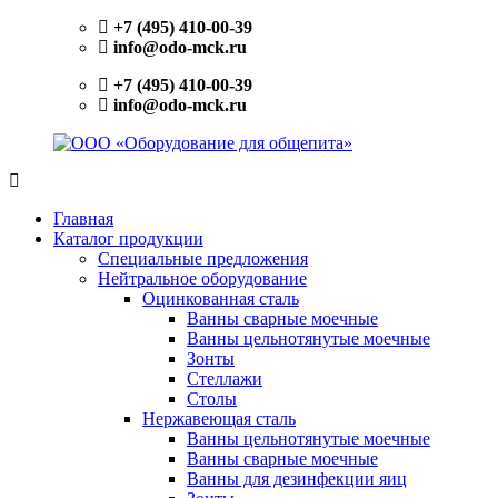
Перейти
+7 (495) 410-00-39
к
info@odo-mck.ru
содержимому
+7 (495) 410-00-39
info@odo-mck.ru
ООО
Изготовление
«Оборудование
нейтрального
Главная
для
оборудования.
Каталог продукции
общепита»
Поставки
Специальные предложения
теплового,
Нейтральное оборудование
холодильного,
Оцинкованная сталь
электромеханического
Ванны сварные моечные
оборудования.
Ванны цельнотянутые моечные
Поставки
Зонты
посуды
Стеллажи
и
Столы
инвентаря.
Нержавеющая сталь
Поставки
Ванны цельнотянутые моечные
запасных
Ванны сварные моечные
частей.
Ванны для дезинфекции яиц