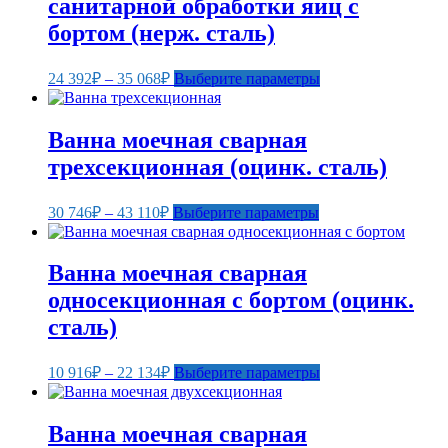
санитарной обработки яиц с
бортом (нерж. сталь)
Диапазон
Этот
24 392
₽
–
35 068
₽
Выберите параметры
цен:
товар
24
имеет
несколько
392₽
Ванна моечная сварная
вариаций.
–
трехсекционная (оцинк. сталь)
Опции
35
можно
068₽
выбрать
Диапазон
Этот
30 746
₽
–
43 110
₽
Выберите параметры
на
цен:
товар
странице
30
имеет
товара.
несколько
746₽
Ванна моечная сварная
вариаций.
–
односекционная с бортом (оцинк.
Опции
43
можно
сталь)
110₽
выбрать
на
Диапазон
Этот
странице
10 916
₽
–
22 134
₽
Выберите параметры
цен:
товар
товара.
10
имеет
несколько
916₽
Ванна моечная сварная
вариаций.
–