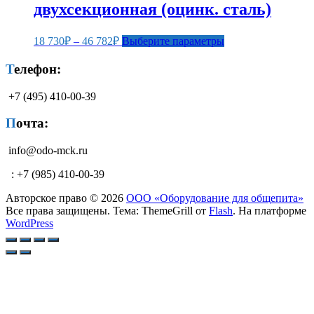
двухсекционная (оцинк. сталь)
Опции
22
можно
134₽
выбрать
Диапазон
Этот
18 730
₽
–
46 782
₽
Выберите параметры
на
цен:
товар
странице
18
имеет
Телефон:
товара.
несколько
730₽
вариаций.
–
+7 (495) 410-00-39
Опции
46
можно
782₽
Почта:
выбрать
на
info@odo-mck.ru
странице
товара.
: +7 (985) 410-00-39
Авторское право © 2026
ООО «Оборудование для общепита»
Все права защищены. Тема: ThemeGrill от
Flash
. На платформе
WordPress