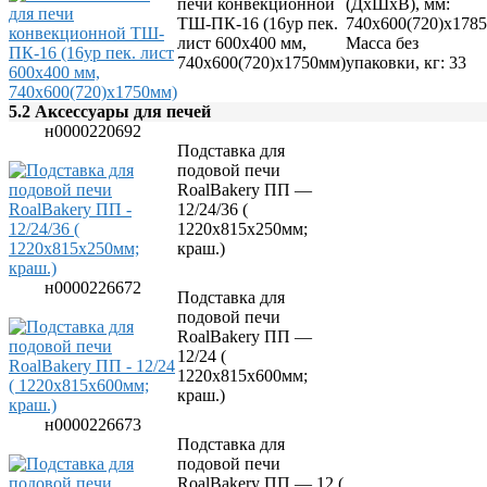
печи конвекционной
(ДхШхВ), мм:
Стерилизаторы
ТШ-ПК-16 (16ур пек.
740х600(720)х1785
Тестораскаточные машины
лист 600х400 мм,
Масса без
Фасовочно-упаковочное оборудование
740х600(720)х1750мм)
упаковки, кг: 33
Бытовая техника
Посуда и инвентарь
Весы
5.2 Аксессуары для печей
Мусорные баки
н0000220692
Оборудование для общественных санузлов и
Подставка для
ванных комнат
подовой печи
Диспенсеры
RoalBakery ПП —
Дозаторы для жидкого мыла
12/24/36 (
Расходные материалы
1220х815х250мм;
Смесители и душирующие устройства
краш.)
Сушилки для рук
Урны
н0000226672
Подставка для
Фены настенные
подовой печи
Прачечное оборудование
RoalBakery ПП —
Сушильные машины
12/24 (
Гладильное оборудование
1220х815х600мм;
Воздухоочистительные установки
краш.)
Профессиональные моющие средства
Фильтры для воды
н0000226673
Подставка для
подовой печи
RoalBakery ПП — 12 (