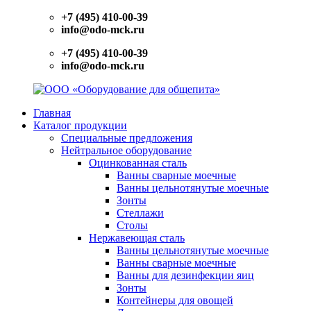
Перейти
+7 (495) 410-00-39
к
info@odo-mck.ru
содержимому
+7 (495) 410-00-39
info@odo-mck.ru
Главная
ООО
Изготовление
Каталог продукции
«Оборудование
нейтрального
Специальные предложения
для
оборудования.
Нейтральное оборудование
общепита»
Поставки
Оцинкованная сталь
теплового,
Ванны сварные моечные
холодильного,
Ванны цельнотянутые моечные
электромеханического
Зонты
оборудования.
Стеллажи
Поставки
Столы
посуды
Нержавеющая сталь
и
Ванны цельнотянутые моечные
инвентаря.
Ванны сварные моечные
Поставки
Ванны для дезинфекции яиц
запасных
Зонты
частей.
Контейнеры для овощей