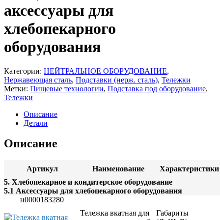
Машины холодильные (сплит-системы и
Котлы пищеварочные газовые
аксессуары для
Фритюрницы
моноблоки)
Пароконвектоматы газовые
Шкафы жарочные и пекарские
Плиты газовые
Машины холодильные
хлебопекарного
Шкафы сушильные
Шкафы жарочные газовые
среднетемпературные
Угольное и дровяное оборудование
Машины холодильные
оборудования
низкотемпературные
Шкафы холодильные
Морозильные шкафы
Категории:
НЕЙТРАЛЬНОЕ ОБОРУДОВАНИЕ
,
Универсальные шкафы
Нержавеющая сталь
,
Подставки (нерж. сталь)
,
Тележки
Холодильные шкафы
Метки:
Пищевые технологии
,
Подставка под оборудование
,
Столы холодильные
Тележки
Морозильные столы
Универсальные столы
Описание
Холодильные столы
Детали
Оборудование для магазиностроения
Электромеханическое оборудование
Оборудование для выносного холода и
Описание
Блендеры
ККА
Кофемолки
Оборудование со встроенным
Машины мойки овощей и
агрегатом
Артикул
Наименование
Характеристики
картофелеочистители
Шкафы шоковой заморозки
Миксеры и тестомесы
5. Хлебопекарное и кондитерское оборудование
Мясорубки
5.1 Аксессуары для хлебопекарного оборудования
Овощерезки и машины протирки
н0000183280
Прессы для пиццы
Тележка вкатная для
Габариты
Соковыжималки