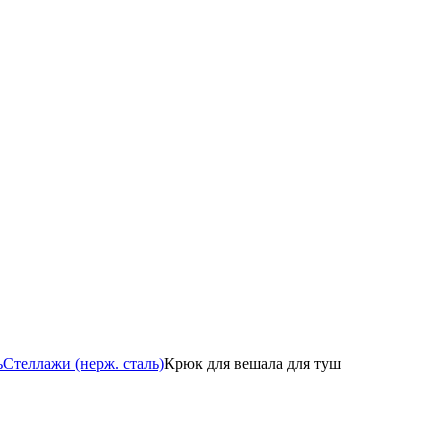
ь
Стеллажи (нерж. сталь)
Крюк для вешала для туш