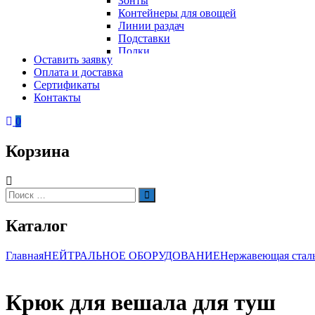
Зонты
Контейнеры для овощей
Линии раздач
Подставки
Полки
Оставить заявку
Стеллажи
Оплата и доставка
Столы
Сертификаты
Тепловое оборудование
Тележки
Контакты
Электрическое оборудование
Шкафы
Вафельницы
Контейнеры для мусора
0
Вертикальные грили для шаурмы
Грили
Корзина
Кипятильники
Котлы пищеварочные
Кофемашины
Автоматические кофемашины
Искать:
Поиск
Капельные кофемашины
Рожковые кофемашины
Каталог
Кофеварки
Кофе на песке
Суперавтоматы
Главная
НЕЙТРАЛЬНОЕ ОБОРУДОВАНИЕ
Нержавеющая стал
Вспомогательное оборудование
Кукурузоварки
Микроволновые печи
Крюк для вешала для туш
Пароконвектоматы
Холодильное оборудование
Печи электрические