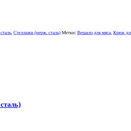
блоки)
рные
ные
сталь
,
Стеллажи (нерж. сталь)
Метки:
Вешало для мяса
,
Крюк дл
 ККА
 сталь)
ли