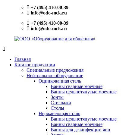
Перейти
+7 (495) 410-00-39
к
info@odo-mck.ru
содержимому
+7 (495) 410-00-39
info@odo-mck.ru
ООО
Изготовление
«Оборудование
нейтрального
Главная
для
оборудования.
Каталог продукции
общепита»
Поставки
Специальные предложения
теплового,
Нейтральное оборудование
холодильного,
Оцинкованная сталь
электромеханического
Ванны сварные моечные
оборудования.
Ванны цельнотянутые моечные
Поставки
Зонты
посуды
Стеллажи
и
Столы
инвентаря.
Нержавеющая сталь
Поставки
Ванны цельнотянутые моечные
запасных
Ванны сварные моечные
частей.
Ванны для дезинфекции яиц