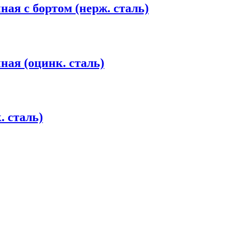
ая с бортом (нерж. сталь)
ная (оцинк. сталь)
х комнат
. сталь)