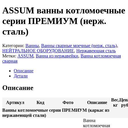
Газовое оборудование
Витрины
Плиты электрические
Льдогенераторы
Вертикальные грили для шаурмы
ASSUM ванны котломоечные
Посудомоечные машины
Машины холодильные (сплит-системы и
Котлы пищеварочные газовые
Фритюрницы
моноблоки)
Пароконвектоматы газовые
серии ПРЕМИУМ (нерж.
Шкафы жарочные и пекарские
Плиты газовые
Машины холодильные
Шкафы сушильные
Шкафы жарочные газовые
среднетемпературные
сталь)
Угольное и дровяное оборудование
Машины холодильные
низкотемпературные
Шкафы холодильные
Категории:
Ванны
,
Ванны сварные моечные (нерж. сталь)
,
Морозильные шкафы
НЕЙТРАЛЬНОЕ ОБОРУДОВАНИЕ
,
Нержавеющая сталь
Универсальные шкафы
Метки:
ASSUM
,
Ванна из нержавейки
,
Ванна котломоечная
Холодильные шкафы
сварная
Столы холодильные
Морозильные столы
Описание
Универсальные столы
Детали
Холодильные столы
Оборудование для магазиностроения
Описание
Электромеханическое оборудование
Оборудование для выносного холода и
Блендеры
ККА
Кофемолки
Вес,
Цен
Оборудование со встроенным
Артикул
Код
Фото
Описание
Машины мойки овощей и
кг
руб
агрегатом
картофелеочистители
Ванны котломоечные серии ПРЕМИУМ (каркас из
Шкафы шоковой заморозки
Миксеры и тестомесы
нержавеющей стали)
Мясорубки
Ванна
Овощерезки и машины протирки
котломоечная