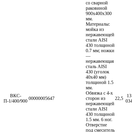
Прессы для пиццы
со сварной
Соковыжималки
раковиной
Стерилизаторы
900х400х300
Тестораскаточные машины
мм.
Фасовочно-упаковочное оборудование
Материалы:
Бытовая техника
мойка из
Посуда и инвентарь
нержавеющей
Весы
стали AISI
Мусорные баки
430 толщиной
Оборудование для общественных санузлов и
0.7 мм; ножки
ванных комнат
—
Диспенсеры
нержавеющая
Дозаторы для жидкого мыла
сталь AISI
Расходные материалы
430 (уголок
Смесители и душирующие устройства
40х40 мм)
Сушилки для рук
толщиной 1.5
Урны
мм.
Фены настенные
Обвязка с 4-х
ВКС-
13
Прачечное оборудование
00000005647
сторон из
22,5
П-1/400/900
03
Сушильные машины
нержавеющей
Гладильное оборудование
стали AISI
Воздухоочистительные установки
430 толщиной
Профессиональные моющие средства
1.5 мм. 6 ног.
Фильтры для воды
Отверстие
под смеситель