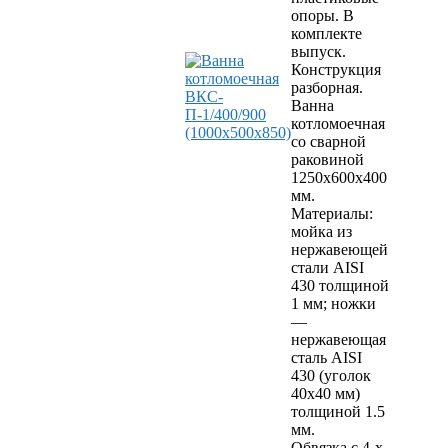
опоры. В
комплекте
выпуск.
Конструкция
разборная.
Ванна
котломоечная
со сварной
раковиной
1250х600х400
мм.
Материалы:
мойка из
нержавеющей
стали AISI
430 толщиной
1 мм; ножки
—
нержавеющая
сталь AISI
430 (уголок
40х40 мм)
толщиной 1.5
мм.
Обвязка с 4-х