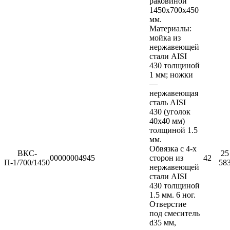
раковиной
1450х700х450
мм.
Материалы:
мойка из
нержавеющей
стали AISI
430 толщиной
1 мм; ножки
—
нержавеющая
сталь AISI
430 (уголок
40х40 мм)
толщиной 1.5
мм.
Обвязка с 4-х
ВКС-
25
00000004945
сторон из
42
П-1/700/1450
58
нержавеющей
стали AISI
430 толщиной
1.5 мм. 6 ног.
Отверстие
под смеситель
d35 мм,