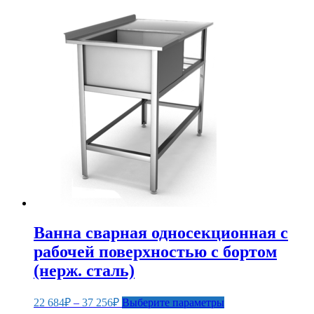
37
имеет
несколько
296₽
вариаций.
–
Опции
50
можно
344₽
выбрать
на
странице
товара.
Ванна сварная односекционная с
рабочей поверхностью с бортом
(нерж. сталь)
Диапазон
Этот
22 684
₽
–
37 256
₽
Выберите параметры
цен:
товар