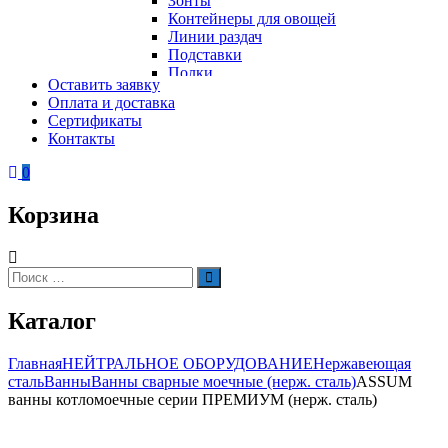
Зонты
Контейнеры для овощей
Линии раздач
Подставки
Полки
Оставить заявку
Стеллажи
Оплата и доставка
Столы
Сертификаты
Тепловое оборудование
Тележки
Контакты
Электрическое оборудование
Шкафы
Вафельницы
Контейнеры для мусора
0
Вертикальные грили для шаурмы
Грили
Корзина
Кипятильники
Котлы пищеварочные
Кофемашины
Автоматические кофемашины
Искать:
Поиск
Капельные кофемашины
Рожковые кофемашины
Каталог
Кофеварки
Кофе на песке
Суперавтоматы
Главная
НЕЙТРАЛЬНОЕ ОБОРУДОВАНИЕ
Нержавеющая
Вспомогательное оборудование
сталь
Ванны
Ванны сварные моечные (нерж. сталь)
ASSUM
Кукурузоварки
ванны котломоечные серии ПРЕМИУМ (нерж. сталь)
Микроволновые печи
Пароконвектоматы
Холодильное оборудование
Печи электрические