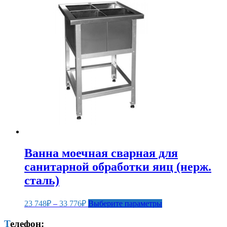
несколько
746₽
вариаций.
–
Опции
43
можно
110₽
выбрать
на
странице
товара.
Ванна моечная сварная для
санитарной обработки яиц (нерж.
сталь)
Диапазон
Этот
23 748
₽
–
33 776
₽
Выберите параметры
цен:
товар
23
имеет
Телефон: