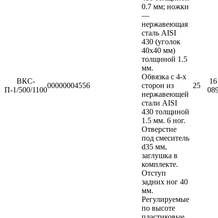
0.7 мм; ножки
—
нержавеющая
сталь AISI
430 (уголок
40х40 мм)
толщиной 1.5
мм.
Обвязка с 4-х
ВКС-
16
00000004556
сторон из
25
П-1/500/1100
08
нержавеющей
стали AISI
430 толщиной
1.5 мм. 6 ног.
Отверстие
под смеситель
d35 мм,
заглушка в
комплекте.
Отступ
задних ног 40
мм.
Регулируемые
по высоте
пластиковые