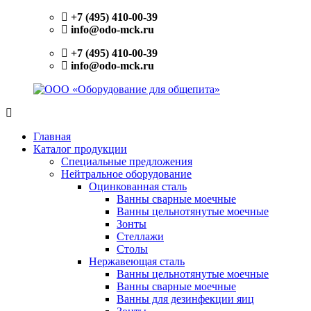
Перейти
+7 (495) 410-00-39
к
info@odo-mck.ru
содержимому
+7 (495) 410-00-39
info@odo-mck.ru
ООО
Изготовление
«Оборудование
нейтрального
Главная
для
оборудования.
Каталог продукции
общепита»
Поставки
Специальные предложения
теплового,
Нейтральное оборудование
холодильного,
Оцинкованная сталь
электромеханического
Ванны сварные моечные
оборудования.
Ванны цельнотянутые моечные
Поставки
Зонты
посуды
Стеллажи
и
Столы
инвентаря.
Нержавеющая сталь
Поставки
Ванны цельнотянутые моечные
запасных
Ванны сварные моечные
частей.
Ванны для дезинфекции яиц