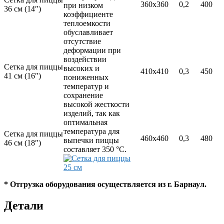
360х360
0,2
400
при низком
36 см (14″)
коэффициенте
теплоемкости
обуславливает
отсутствие
деформации при
воздействии
Сетка для пиццы
высоких и
410х410
0,3
450
41 см (16″)
пониженных
температур и
сохранение
высокой жесткости
изделий, так как
оптимальная
температура для
Сетка для пиццы
460х460
0,3
480
выпечки пиццы
46 см (18″)
составляет 350 °C.
* Отгрузка оборудования осуществляется из г. Барнаул.
Детали