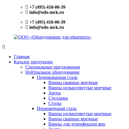
Перейти
+7 (495) 410-00-39
к
info@odo-mck.ru
содержимому
+7 (495) 410-00-39
info@odo-mck.ru
ООО
Изготовление
«Оборудование
нейтрального
Главная
для
оборудования.
Каталог продукции
общепита»
Поставки
Специальные предложения
теплового,
Нейтральное оборудование
холодильного,
Оцинкованная сталь
электромеханического
Ванны сварные моечные
оборудования.
Ванны цельнотянутые моечные
Поставки
Зонты
посуды
Стеллажи
и
Столы
инвентаря.
Нержавеющая сталь
Поставки
Ванны цельнотянутые моечные
запасных
Ванны сварные моечные
частей.
Ванны для дезинфекции яиц