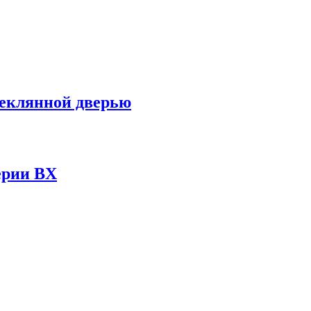
теклянной дверью
ерии BX