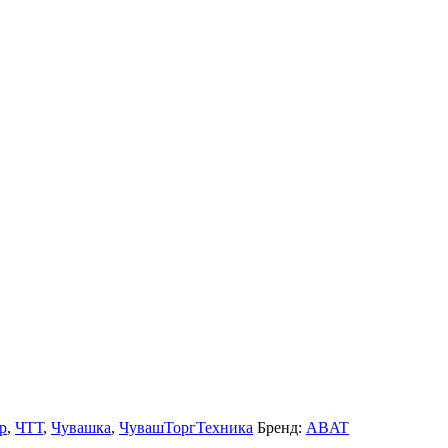
р
,
ЧТТ
,
Чувашка
,
ЧувашТоргТехника
Бренд:
ABAT