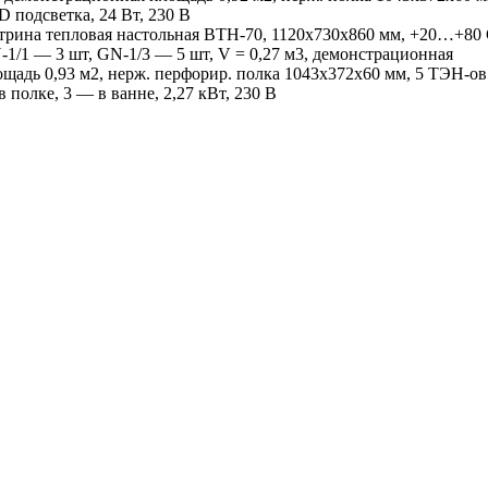
 подсветка, 24 Вт, 230 В
трина тепловая настольная ВТН-70, 1120х730х860 мм, +20…+80 
-1/1 — 3 шт, GN-1/3 — 5 шт, V = 0,27 м3, демонстрационная
ощадь 0,93 м2, нерж. перфорир. полка 1043х372х60 мм, 5 ТЭН-ов
 полке, 3 — в ванне, 2,27 кВт, 230 В
х комнат