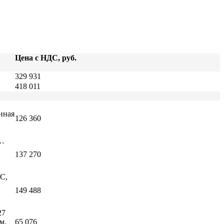
Цена с НДС, руб.
329 931
418 011
нная
126 360
5…
137 270
С,
149 488
27
м,
65 076