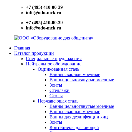
Перейти
+7 (495) 410-00-39
к
info@odo-mck.ru
содержимому
+7 (495) 410-00-39
info@odo-mck.ru
Главная
ООО
Изготовление
Каталог продукции
«Оборудование
нейтрального
Специальные предложения
для
оборудования.
Нейтральное оборудование
общепита»
Поставки
Оцинкованная сталь
теплового,
Ванны сварные моечные
холодильного,
Ванны цельнотянутые моечные
электромеханического
Зонты
оборудования.
Стеллажи
Поставки
Столы
посуды
Нержавеющая сталь
и
Ванны цельнотянутые моечные
инвентаря.
Ванны сварные моечные
Поставки
Ванны для дезинфекции яиц
запасных
Зонты
частей.
Контейнеры для овощей