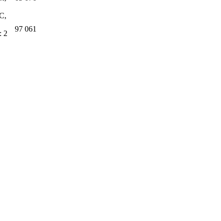
С,
97 061
: 2