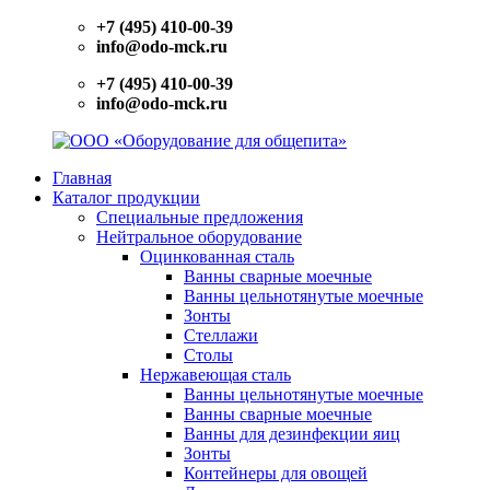
Перейти
+7 (495) 410-00-39
к
info@odo-mck.ru
содержимому
+7 (495) 410-00-39
info@odo-mck.ru
Главная
ООО
Изготовление
Каталог продукции
«Оборудование
нейтрального
Специальные предложения
для
оборудования.
Нейтральное оборудование
общепита»
Поставки
Оцинкованная сталь
теплового,
Ванны сварные моечные
холодильного,
Ванны цельнотянутые моечные
электромеханического
Зонты
оборудования.
Стеллажи
Поставки
Столы
посуды
Нержавеющая сталь
и
Ванны цельнотянутые моечные
инвентаря.
Ванны сварные моечные
Поставки
Ванны для дезинфекции яиц
запасных
Зонты
частей.
Контейнеры для овощей