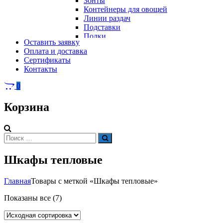
Зонты
Контейнеры для овощей
Линии раздач
Подставки
Полки
Оставить заявку
Стеллажи
Оплата и доставка
Столы
Сертификаты
Тепловое оборудование
Тележки
Контакты
Электрическое оборудование
Шкафы
Вафельницы
Контейнеры для мусора
0
Вертикальные грили для шаурмы
Грили
Корзина
Кипятильники
Котлы пищеварочные
Кофемашины
Автоматические кофемашины
Искать:
Поиск
Капельные кофемашины
Рожковые кофемашины
Шкафы тепловые
Кофеварки
Кофе на песке
Суперавтоматы
Главная
Товары с меткой «Шкафы тепловые»
Вспомогательное оборудование
Кукурузоварки
Показаны все (7)
Микроволновые печи
Пароконвектоматы
Холодильное оборудование
Печи электрические