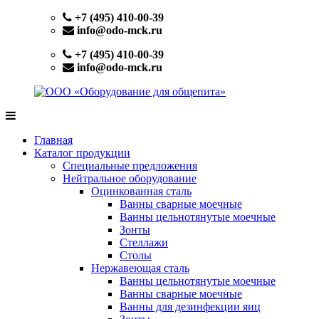
Перейти
+7 (495) 410-00-39
к
info@odo-mck.ru
содержимому
+7 (495) 410-00-39
info@odo-mck.ru
ООО
Изготовление
«Оборудование
нейтрального
Главная
для
оборудования.
Каталог продукции
общепита»
Поставки
Специальные предложения
теплового,
Нейтральное оборудование
холодильного,
Оцинкованная сталь
электромеханического
Ванны сварные моечные
оборудования.
Ванны цельнотянутые моечные
Поставки
Зонты
посуды
Стеллажи
и
Столы
инвентаря.
Нержавеющая сталь
Поставки
Ванны цельнотянутые моечные
запасных
Ванны сварные моечные
частей.
Ванны для дезинфекции яиц