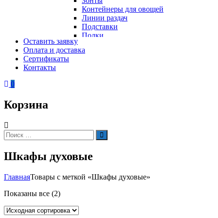
Зонты
Контейнеры для овощей
Линии раздач
Подставки
Полки
Оставить заявку
Стеллажи
Оплата и доставка
Столы
Сертификаты
Тепловое оборудование
Тележки
Контакты
Электрическое оборудование
Шкафы
Вафельницы
Контейнеры для мусора
0
Вертикальные грили для шаурмы
Грили
Корзина
Кипятильники
Котлы пищеварочные
Кофемашины
Автоматические кофемашины
Искать:
Поиск
Капельные кофемашины
Рожковые кофемашины
Шкафы духовые
Кофеварки
Кофе на песке
Суперавтоматы
Главная
Товары с меткой «Шкафы духовые»
Вспомогательное оборудование
Кукурузоварки
Показаны все (2)
Микроволновые печи
Пароконвектоматы
Холодильное оборудование
Печи электрические