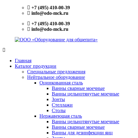
Перейти
+7 (495) 410-00-39
к
info@odo-mck.ru
содержимому
+7 (495) 410-00-39
info@odo-mck.ru
ООО
Изготовление
«Оборудование
нейтрального
Главная
для
оборудования.
Каталог продукции
общепита»
Поставки
Специальные предложения
теплового,
Нейтральное оборудование
холодильного,
Оцинкованная сталь
электромеханического
Ванны сварные моечные
оборудования.
Ванны цельнотянутые моечные
Поставки
Зонты
посуды
Стеллажи
и
Столы
инвентаря.
Нержавеющая сталь
Поставки
Ванны цельнотянутые моечные
запасных
Ванны сварные моечные
частей.
Ванны для дезинфекции яиц