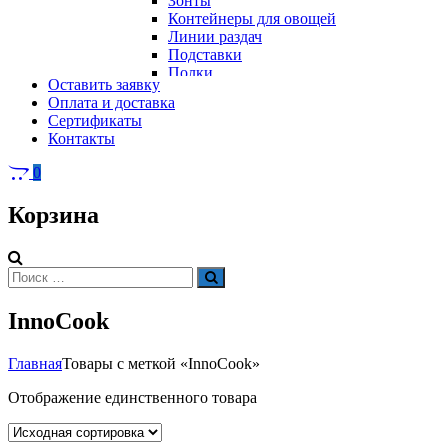
Зонты
Контейнеры для овощей
Линии раздач
Подставки
Полки
Оставить заявку
Стеллажи
Оплата и доставка
Столы
Сертификаты
Тепловое оборудование
Тележки
Контакты
Электрическое оборудование
Шкафы
Вафельницы
Контейнеры для мусора
0
Вертикальные грили для шаурмы
Грили
Корзина
Кипятильники
Котлы пищеварочные
Кофемашины
Автоматические кофемашины
Искать:
Поиск
Капельные кофемашины
Рожковые кофемашины
InnoCook
Кофеварки
Кофе на песке
Суперавтоматы
Главная
Товары с меткой «InnoCook»
Вспомогательное оборудование
Кукурузоварки
Отображение единственного товара
Микроволновые печи
Пароконвектоматы
Холодильное оборудование
Печи электрические