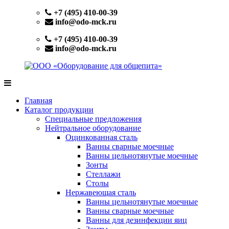
Перейти
+7 (495) 410-00-39
к
info@odo-mck.ru
содержимому
+7 (495) 410-00-39
info@odo-mck.ru
ООО
Изготовление
«Оборудование
нейтрального
Главная
для
оборудования.
Каталог продукции
общепита»
Поставки
Специальные предложения
теплового,
Нейтральное оборудование
холодильного,
Оцинкованная сталь
электромеханического
Ванны сварные моечные
оборудования.
Ванны цельнотянутые моечные
Поставки
Зонты
посуды
Стеллажи
и
Столы
инвентаря.
Нержавеющая сталь
Поставки
Ванны цельнотянутые моечные
запасных
Ванны сварные моечные
частей.
Ванны для дезинфекции яиц