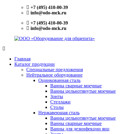
Перейти
+7 (495) 410-00-39
к
info@odo-mck.ru
содержимому
+7 (495) 410-00-39
info@odo-mck.ru
ООО
Изготовление
«Оборудование
нейтрального
Главная
для
оборудования.
Каталог продукции
общепита»
Поставки
Специальные предложения
теплового,
Нейтральное оборудование
холодильного,
Оцинкованная сталь
электромеханического
Ванны сварные моечные
оборудования.
Ванны цельнотянутые моечные
Поставки
Зонты
посуды
Стеллажи
и
Столы
инвентаря.
Нержавеющая сталь
Поставки
Ванны цельнотянутые моечные
запасных
Ванны сварные моечные
частей.
Ванны для дезинфекции яиц