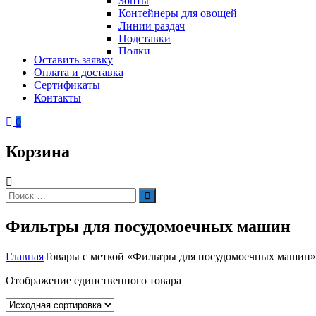
Зонты
Контейнеры для овощей
Линии раздач
Подставки
Полки
Оставить заявку
Стеллажи
Оплата и доставка
Столы
Сертификаты
Тепловое оборудование
Тележки
Контакты
Электрическое оборудование
Шкафы
Вафельницы
Контейнеры для мусора
0
Вертикальные грили для шаурмы
Грили
Корзина
Кипятильники
Котлы пищеварочные
Кофемашины
Автоматические кофемашины
Искать:
Поиск
Капельные кофемашины
Рожковые кофемашины
Фильтры для посудомоечных машин
Кофеварки
Кофе на песке
Суперавтоматы
Главная
Товары с меткой «Фильтры для посудомоечных машин»
Вспомогательное оборудование
Кукурузоварки
Отображение единственного товара
Микроволновые печи
Пароконвектоматы
Холодильное оборудование
Печи электрические