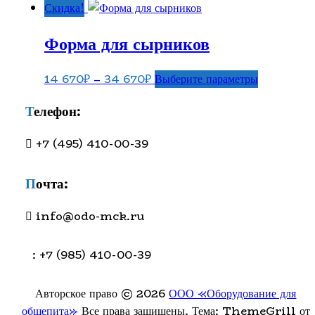
Скидка!
Форма для сырников
Диапазон
Этот
14 670
₽
–
34 670
₽
Выберите параметры
цен:
товар
Телефон:
14
имеет
670₽
несколько
+7 (495) 410-00-39
–
вариаций.
34
Опции
Почта:
670₽
можно
выбрать
info@odo-mck.ru
на
странице
товара.
: +7 (985) 410-00-39
Авторское право © 2026
ООО «Оборудование для
общепита»
Все права защищены. Тема: ThemeGrill от