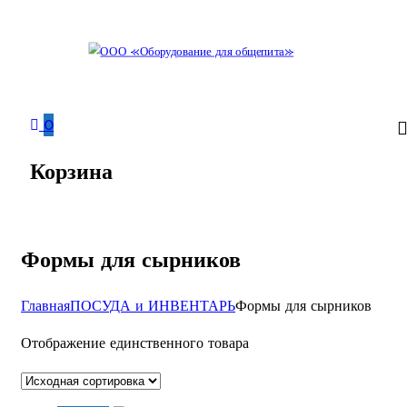
Перейти
к
содержимому
Изготовление
ООО
нейтрального
«Оборудование
0
оборудования.
для
Поставки
Корзина
общепита»
теплового,
холодильного,
электромеханического
оборудования.
Поставки
Формы для сырников
посуды
и
инвентаря.
Главная
ПОСУДА и ИНВЕНТАРЬ
Формы для сырников
Поставки
запасных
частей.
Отображение единственного товара