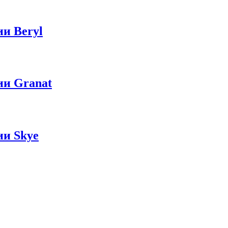
блоки)
и Beryl
рные
ные
и Granat
 ККА
и Skye
ли