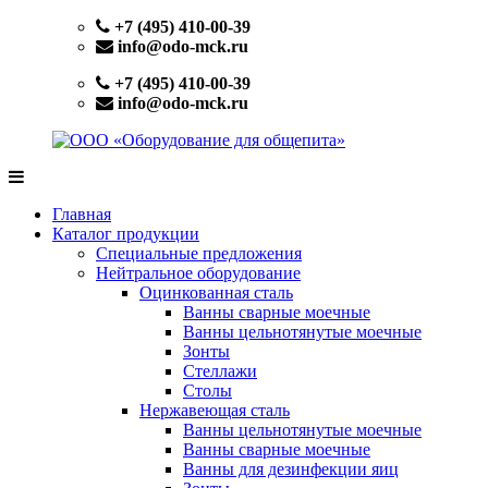
Перейти
+7 (495) 410-00-39
к
info@odo-mck.ru
содержимому
+7 (495) 410-00-39
info@odo-mck.ru
ООО
Изготовление
«Оборудование
нейтрального
Главная
для
оборудования.
Каталог продукции
общепита»
Поставки
Специальные предложения
теплового,
Нейтральное оборудование
холодильного,
Оцинкованная сталь
электромеханического
Ванны сварные моечные
оборудования.
Ванны цельнотянутые моечные
Поставки
Зонты
посуды
Стеллажи
и
Столы
инвентаря.
Нержавеющая сталь
Поставки
Ванны цельнотянутые моечные
запасных
Ванны сварные моечные
частей.
Ванны для дезинфекции яиц