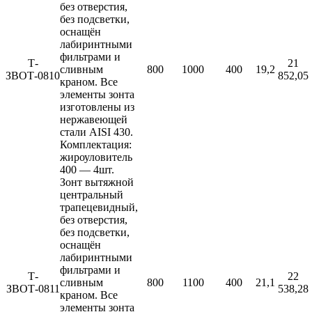
Прессы для пиццы
без отверстия,
Соковыжималки
без подсветки,
Стерилизаторы
оснащён
Тестораскаточные машины
лабиринтными
Фасовочно-упаковочное оборудование
фильтрами и
Т-
21
Бытовая техника
сливным
800
1000
400
19,2
ЗВОТ-0810
852,05
Посуда и инвентарь
краном. Все
Весы
элементы зонта
Мусорные баки
изготовлены из
Оборудование для общественных санузлов и
нержавеющей
ванных комнат
стали AISI 430.
Диспенсеры
Комплектация:
Дозаторы для жидкого мыла
жироуловитель
Расходные материалы
400 — 4шт.
Смесители и душирующие устройства
Зонт вытяжной
Сушилки для рук
центральный
Урны
трапецевидный,
Фены настенные
без отверстия,
Прачечное оборудование
без подсветки,
Сушильные машины
оснащён
Гладильное оборудование
лабиринтными
Воздухоочистительные установки
фильтрами и
Т-
22
Профессиональные моющие средства
сливным
800
1100
400
21,1
ЗВОТ-0811
538,28
Фильтры для воды
краном. Все
элементы зонта