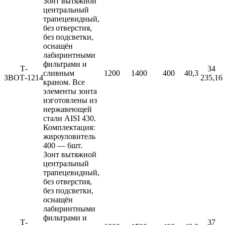
Зонт вытяжной
центральный
трапецевидный,
без отверстия,
без подсветки,
оснащён
лабиринтными
фильтрами и
Т-
34
сливным
1200
1400
400
40,3
ЗВОТ-1214
235,16
краном. Все
элементы зонта
изготовлены из
нержавеющей
стали AISI 430.
Комплектация:
жироуловитель
400 — 6шт.
Зонт вытяжной
центральный
трапецевидный,
без отверстия,
без подсветки,
оснащён
лабиринтными
фильтрами и
Т-
37