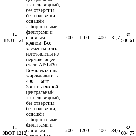
трапецевидный,
без отверстия,
без подсветки,
оснащён
лабиринтными
фильтрами и
Т-
30
сливным
1200
1100
400
31,7
ЗВОТ-1211
580,61
краном. Все
элементы зонта
изготовлены из
нержавеющей
стали AISI 430.
Комплектация:
жироуловитель
400 — 6шт.
Зонт вытяжной
центральный
трапецевидный,
без отверстия,
без подсветки,
оснащён
лабиринтными
фильтрами и
Т-
32
сливным
1200
1200
400
34,6
ЗВОТ-1212
034,77
краном. Все