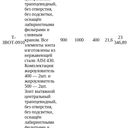
трапецевидный,
без отверстия,
без подсветки,
оснащён
лабиринтными
фильтрами и
сливным
Т-
23
краном. Все
900
1000
400
21,6
ЗВОТ-0910
346,89
элементы зонта
изготовлены из
нержавеющей
стали AISI 430.
Комплектация:
жироуловитель
400 — 2шт. и
жироуловитель
500 — 2шт.
Зонт вытяжной
центральный
трапецевидный,
без отверстия,
без подсветки,
оснащён
лабиринтными
фильтрами и