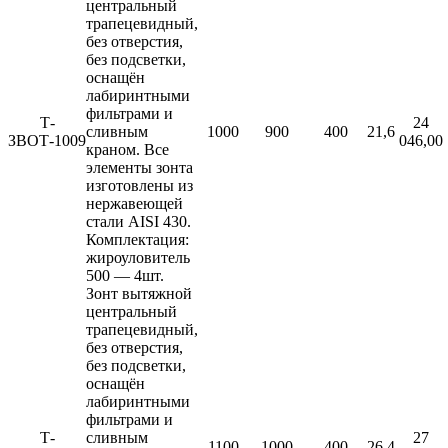
центральный
трапецевидный,
без отверстия,
без подсветки,
оснащён
лабиринтными
фильтрами и
Т-
24
сливным
1000
900
400
21,6
ЗВОТ-1009
046,00
краном. Все
элементы зонта
изготовлены из
нержавеющей
стали AISI 430.
Комплектация:
жироуловитель
500 — 4шт.
Зонт вытяжной
центральный
трапецевидный,
без отверстия,
без подсветки,
оснащён
лабиринтными
фильтрами и
Т-
сливным
27
1100
1000
400
26,4