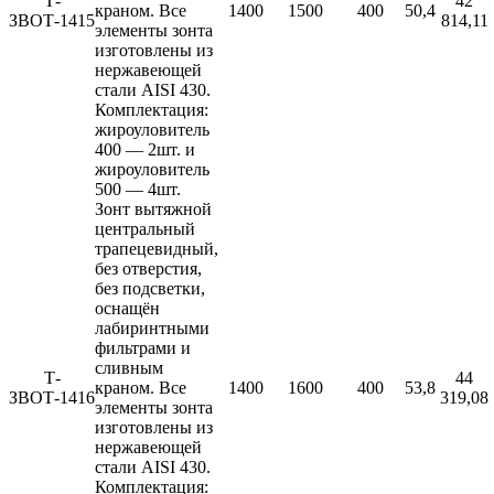
Т-
42
краном. Все
1400
1500
400
50,4
ЗВОТ-1415
814,11
элементы зонта
изготовлены из
нержавеющей
стали AISI 430.
Комплектация:
жироуловитель
400 — 2шт. и
жироуловитель
500 — 4шт.
Зонт вытяжной
центральный
трапецевидный,
без отверстия,
без подсветки,
оснащён
лабиринтными
фильтрами и
сливным
Т-
44
краном. Все
1400
1600
400
53,8
ЗВОТ-1416
319,08
элементы зонта
изготовлены из
нержавеющей
стали AISI 430.
Комплектация: