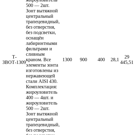
500 — 2шт.
Зонт вытяжной
центральный
трапецевидный,
без отверстия,
без подсветки,
оснащён
лабиринтными
фильтрами и
сливным
Т-
29
краном. Все
1300
900
400
28,1
ЗВОТ-1309
445,51
элементы зонта
изготовлены из
нержавеющей
стали AISI 430.
Комплектация:
жироуловитель
400 — 4шт. и
жироуловитель
500 — 2шт.
Зонт вытяжной
центральный
трапецевидный,
без отверстия,