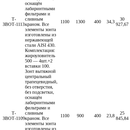
оснащён
лабиринтными
фильтрами и
Т-
сливным
30
1100
1300
400
34,3
ЗВОТ-1113
краном. Все
927,67
элементы зонта
изготовлены из
нержавеющей
стали AISI 430.
Комплектация:
жироуловитель
500 — 4шт.+2
вставки 100.
Зонт вытяжной
центральный
трапецевидный,
без отверстия,
без подсветки,
оснащён
лабиринтными
фильтрами и
Т-
сливным
25
1100
900
400
23,8
ЗВОТ-1109
краном. Все
845,84
элементы зонта
изготовлены из