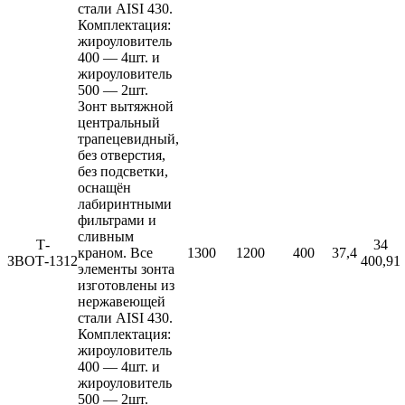
стали AISI 430.
Комплектация:
жироуловитель
400 — 4шт. и
жироуловитель
500 — 2шт.
Зонт вытяжной
центральный
трапецевидный,
без отверстия,
без подсветки,
оснащён
лабиринтными
фильтрами и
сливным
Т-
34
краном. Все
1300
1200
400
37,4
ЗВОТ-1312
400,91
элементы зонта
изготовлены из
нержавеющей
стали AISI 430.
Комплектация:
жироуловитель
400 — 4шт. и
жироуловитель
500 — 2шт.