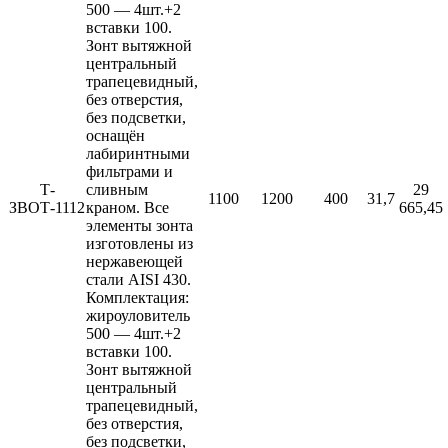
500 — 4шт.+2
вставки 100.
Зонт вытяжной
центральный
трапецевидный,
без отверстия,
без подсветки,
оснащён
лабиринтными
фильтрами и
Т-
сливным
29
1100
1200
400
31,7
ЗВОТ-1112
краном. Все
665,45
элементы зонта
изготовлены из
нержавеющей
стали AISI 430.
Комплектация:
жироуловитель
500 — 4шт.+2
вставки 100.
Зонт вытяжной
центральный
трапецевидный,
без отверстия,
без подсветки,