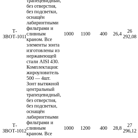
трапецевидный,
без отверстия,
без подсветки,
оснащён
лабиринтными
фильтрами и
Т-
26
сливным
1000
1100
400
26,4
ЗВОТ-1011
292,08
краном. Все
элементы зонта
изготовлены из
нержавеющей
стали AISI 430.
Комплектация:
жироуловитель
500 — 4шт.
Зонт вытяжной
центральный
трапецевидный,
без отверстия,
без подсветки,
оснащён
лабиринтными
фильтрами и
Т-
27
сливным
1000
1200
400
28,8
ЗВОТ-1012
296,12
краном. Все