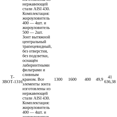
нержавеющей
стали AISI 430.
Комплектация:
жироуловитель
400 — 4шт. и
жироуловитель
500 — 2шт.
Зонт вытяжной
центральный
трапецевидный,
без отверстия,
без подсветки,
оснащён
лабиринтными
фильтрами и
сливным
Т-
41
краном. Все
1300
1600
400
49,9
ЗВОТ-1316
636,38
элементы зонта
изготовлены из
нержавеющей
стали AISI 430.
Комплектация:
жироуловитель
400 — 4шт. и
жироуловитель