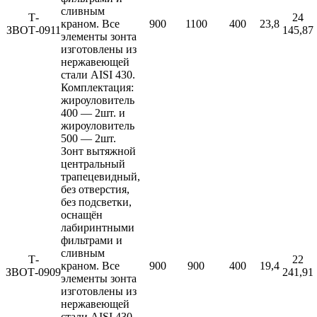
сливным
Т-
24
краном. Все
900
1100
400
23,8
ЗВОТ-0911
145,87
элементы зонта
изготовлены из
нержавеющей
стали AISI 430.
Комплектация:
жироуловитель
400 — 2шт. и
жироуловитель
500 — 2шт.
Зонт вытяжной
центральный
трапецевидный,
без отверстия,
без подсветки,
оснащён
лабиринтными
фильтрами и
сливным
Т-
22
краном. Все
900
900
400
19,4
ЗВОТ-0909
241,91
элементы зонта
изготовлены из
нержавеющей
стали AISI 430.