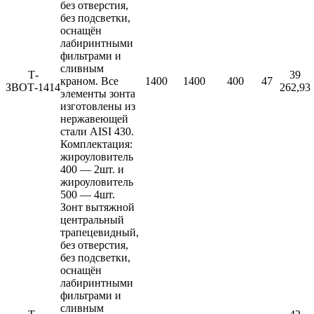
без отверстия,
без подсветки,
оснащён
лабиринтными
фильтрами и
сливным
Т-
39
краном. Все
1400
1400
400
47
ЗВОТ-1414
262,93
элементы зонта
изготовлены из
нержавеющей
стали AISI 430.
Комплектация:
жироуловитель
400 — 2шт. и
жироуловитель
500 — 4шт.
Зонт вытяжной
центральный
трапецевидный,
без отверстия,
без подсветки,
оснащён
лабиринтными
фильтрами и
сливным