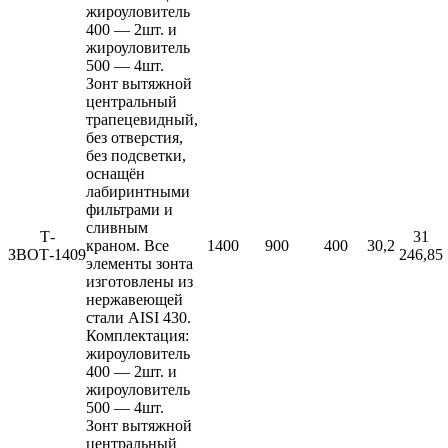
жироуловитель
400 — 2шт. и
жироуловитель
500 — 4шт.
Зонт вытяжной
центральный
трапецевидный,
без отверстия,
без подсветки,
оснащён
лабиринтными
фильтрами и
сливным
Т-
31
краном. Все
1400
900
400
30,2
ЗВОТ-1409
246,85
элементы зонта
изготовлены из
нержавеющей
стали AISI 430.
Комплектация:
жироуловитель
400 — 2шт. и
жироуловитель
500 — 4шт.
Зонт вытяжной
центральный