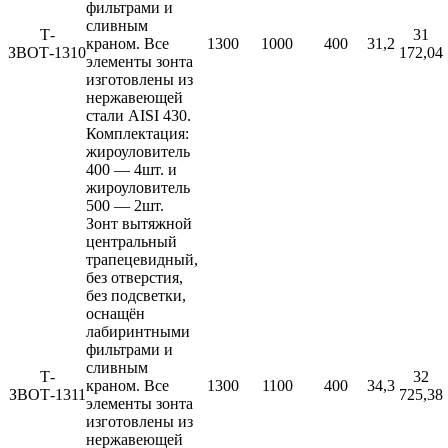
фильтрами и
сливным
Т-
31
краном. Все
1300
1000
400
31,2
ЗВОТ-1310
172,04
элементы зонта
изготовлены из
нержавеющей
стали AISI 430.
Комплектация:
жироуловитель
400 — 4шт. и
жироуловитель
500 — 2шт.
Зонт вытяжной
центральный
трапецевидный,
без отверстия,
без подсветки,
оснащён
лабиринтными
фильтрами и
сливным
Т-
32
краном. Все
1300
1100
400
34,3
ЗВОТ-1311
725,38
элементы зонта
изготовлены из
нержавеющей