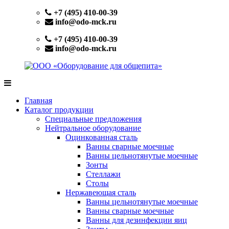
Перейти
+7 (495) 410-00-39
к
info@odo-mck.ru
содержимому
+7 (495) 410-00-39
info@odo-mck.ru
ООО
Изготовление
«Оборудование
нейтрального
Главная
для
оборудования.
Каталог продукции
общепита»
Поставки
Специальные предложения
теплового,
Нейтральное оборудование
холодильного,
Оцинкованная сталь
электромеханического
Ванны сварные моечные
оборудования.
Ванны цельнотянутые моечные
Поставки
Зонты
посуды
Стеллажи
и
Столы
инвентаря.
Нержавеющая сталь
Поставки
Ванны цельнотянутые моечные
запасных
Ванны сварные моечные
частей.
Ванны для дезинфекции яиц