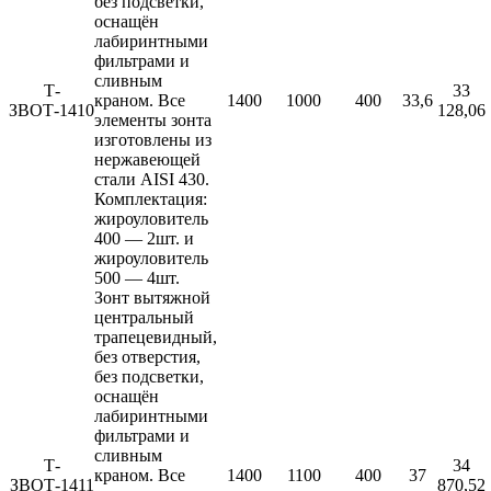
без подсветки,
оснащён
лабиринтными
фильтрами и
сливным
Т-
33
краном. Все
1400
1000
400
33,6
ЗВОТ-1410
128,06
элементы зонта
изготовлены из
нержавеющей
стали AISI 430.
Комплектация:
жироуловитель
400 — 2шт. и
жироуловитель
500 — 4шт.
Зонт вытяжной
центральный
трапецевидный,
без отверстия,
без подсветки,
оснащён
лабиринтными
фильтрами и
сливным
Т-
34
краном. Все
1400
1100
400
37
ЗВОТ-1411
870,52