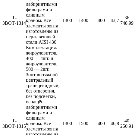
лабиринтными
фильтрами и
сливным
Т-
36
краном. Все
1300
1400
400
43,7
ЗВОТ-1314
748,99
элементы зонта
изготовлены из
нержавеющей
стали AISI 430.
Комплектация:
жироуловитель
400 — 4шт. и
жироуловитель
500 — 2шт.
Зонт вытяжной
центральный
трапецевидный,
без отверстия,
без подсветки,
оснащён
лабиринтными
фильтрами и
сливным
Т-
40
краном. Все
1300
1500
400
46,8
ЗВОТ-1315
250,91
элементы зонта
изготовлены из