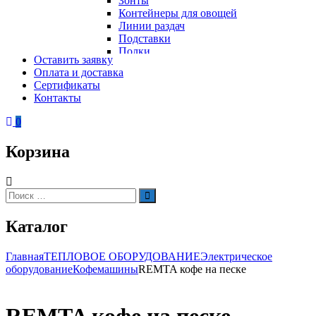
Зонты
Контейнеры для овощей
Линии раздач
Подставки
Полки
Оставить заявку
Стеллажи
Оплата и доставка
Столы
Сертификаты
Тепловое оборудование
Тележки
Контакты
Электрическое оборудование
Шкафы
Вафельницы
Контейнеры для мусора
0
Вертикальные грили для шаурмы
Грили
Корзина
Кипятильники
Котлы пищеварочные
Кофемашины
Автоматические кофемашины
Искать:
Поиск
Капельные кофемашины
Рожковые кофемашины
Каталог
Кофеварки
Кофе на песке
Суперавтоматы
Главная
ТЕПЛОВОЕ ОБОРУДОВАНИЕ
Электрическое
Вспомогательное оборудование
оборудование
Кофемашины
REMTA кофе на песке
Кукурузоварки
Микроволновые печи
Пароконвектоматы
Холодильное оборудование
Печи электрические