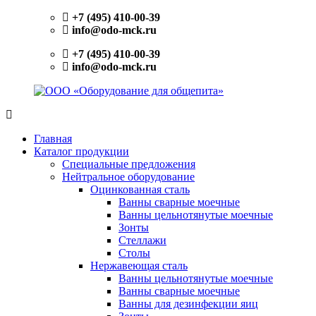
Перейти
+7 (495) 410-00-39
к
info@odo-mck.ru
содержимому
+7 (495) 410-00-39
info@odo-mck.ru
ООО
Изготовление
«Оборудование
нейтрального
Главная
для
оборудования.
Каталог продукции
общепита»
Поставки
Специальные предложения
теплового,
Нейтральное оборудование
холодильного,
Оцинкованная сталь
электромеханического
Ванны сварные моечные
оборудования.
Ванны цельнотянутые моечные
Поставки
Зонты
посуды
Стеллажи
и
Столы
инвентаря.
Нержавеющая сталь
Поставки
Ванны цельнотянутые моечные
запасных
Ванны сварные моечные
частей.
Ванны для дезинфекции яиц