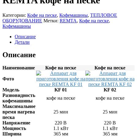
REMTA кофе на песке
Газовое оборудование
Витрины
Плиты электрические
Льдогенераторы
Вертикальные грили для шаурмы
Посудомоечные машины
Машины холодильные (сплит-системы и
Котлы пищеварочные газовые
Категории:
Кофе на песке
,
Кофемашины
,
ТЕПЛОВОЕ
Фритюрницы
моноблоки)
Пароконвектоматы газовые
ОБОРУДОВАНИЕ
Метки:
REMTA
,
Кофе на песке
,
Шкафы жарочные и пекарские
Плиты газовые
Машины холодильные
Кофемашины
Шкафы сушильные
Шкафы жарочные газовые
среднетемпературные
Угольное и дровяное оборудование
Машины холодильные
Описание
низкотемпературные
Детали
Шкафы холодильные
Морозильные шкафы
Описание
Универсальные шкафы
Холодильные шкафы
Наименование
Кофе на песке
Кофе на песке
Столы холодильные
Морозильные столы
Фото
Универсальные столы
Холодильные столы
Модель
KF 01
KF 02
Оборудование для магазиностроения
Электромеханическое оборудование
Разновидность
Оборудование для выносного холода и
кофе на песке
кофе на песке
Блендеры
кофемашины
ККА
Кофемолки
Максимальное
Оборудование со встроенным
Машины мойки овощей и
время нагрева
25 мин
25 мин
агрегатом
картофелеочистители
песка
Шкафы шоковой заморозки
Миксеры и тестомесы
Напряжение
220 В
220 В
Мясорубки
Мощность
1.1 кВт
1.1 кВт
Овощерезки и машины протирки
Ширина
365 мм
365 мм