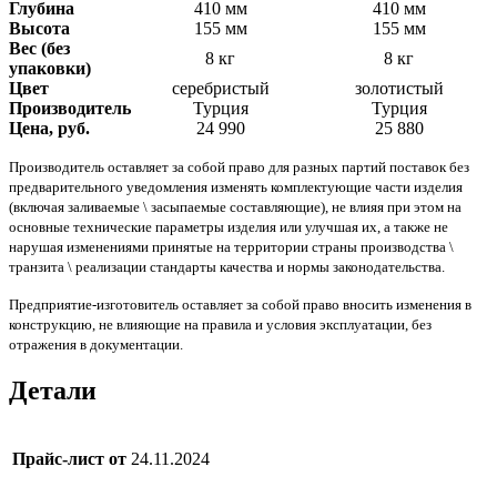
Прессы для пиццы
Глубина
410 мм
410 мм
Соковыжималки
Высота
155 мм
155 мм
Стерилизаторы
Вес (без
8 кг
8 кг
Тестораскаточные машины
упаковки)
Фасовочно-упаковочное оборудование
Цвет
серебристый
золотистый
Бытовая техника
Производитель
Турция
Турция
Посуда и инвентарь
Цена, руб.
24 990
25 880
Весы
Мусорные баки
Производитель оставляет за собой право для разных партий поставок без
Оборудование для общественных санузлов и
предварительного уведомления изменять комплектующие части изделия
ванных комнат
(включая заливаемые \ засыпаемые составляющие), не влияя при этом на
Диспенсеры
основные технические параметры изделия или улучшая их, а также не
Дозаторы для жидкого мыла
нарушая изменениями принятые на территории страны производства \
Расходные материалы
транзита \ реализации стандарты качества и нормы законодательства.
Смесители и душирующие устройства
Сушилки для рук
Предприятие-изготовитель оставляет за собой право вносить изменения в
Урны
конструкцию, не влияющие на правила и условия эксплуатации, без
Фены настенные
отражения в документации.
Прачечное оборудование
Сушильные машины
Детали
Гладильное оборудование
Воздухоочистительные установки
Профессиональные моющие средства
Прайс-лист от
24.11.2024
Фильтры для воды