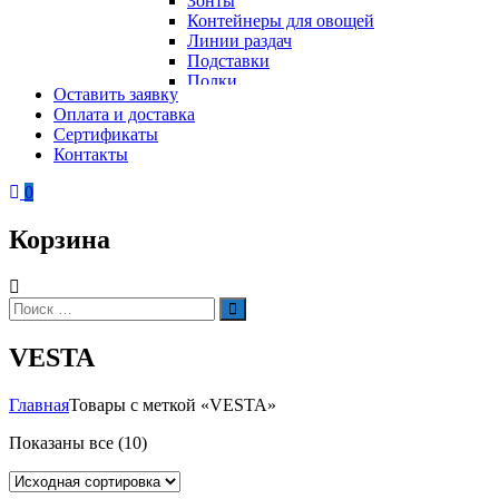
Зонты
Контейнеры для овощей
Линии раздач
Подставки
Полки
Оставить заявку
Стеллажи
Оплата и доставка
Столы
Сертификаты
Тепловое оборудование
Тележки
Контакты
Электрическое оборудование
Шкафы
Вафельницы
Контейнеры для мусора
0
Вертикальные грили для шаурмы
Грили
Корзина
Кипятильники
Котлы пищеварочные
Кофемашины
Автоматические кофемашины
Искать:
Поиск
Капельные кофемашины
Рожковые кофемашины
VESTA
Кофеварки
Кофе на песке
Суперавтоматы
Главная
Товары с меткой «VESTA»
Вспомогательное оборудование
Кукурузоварки
Показаны все (10)
Микроволновые печи
Пароконвектоматы
Холодильное оборудование
Печи электрические