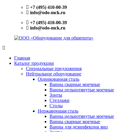
Перейти
+7 (495) 410-00-39
к
info@odo-mck.ru
содержимому
+7 (495) 410-00-39
info@odo-mck.ru
ООО
Изготовление
«Оборудование
нейтрального
Главная
для
оборудования.
Каталог продукции
общепита»
Поставки
Специальные предложения
теплового,
Нейтральное оборудование
холодильного,
Оцинкованная сталь
электромеханического
Ванны сварные моечные
оборудования.
Ванны цельнотянутые моечные
Поставки
Зонты
посуды
Стеллажи
и
Столы
инвентаря.
Нержавеющая сталь
Поставки
Ванны цельнотянутые моечные
запасных
Ванны сварные моечные
частей.
Ванны для дезинфекции яиц