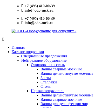
Перейти
+7 (495) 410-00-39
к
info@odo-mck.ru
содержимому
+7 (495) 410-00-39
info@odo-mck.ru
ООО
Изготовление
«Оборудование
нейтрального
Главная
для
оборудования.
Каталог продукции
общепита»
Поставки
Специальные предложения
теплового,
Нейтральное оборудование
холодильного,
Оцинкованная сталь
электромеханического
Ванны сварные моечные
оборудования.
Ванны цельнотянутые моечные
Поставки
Зонты
посуды
Стеллажи
и
Столы
инвентаря.
Нержавеющая сталь
Поставки
Ванны цельнотянутые моечные
запасных
Ванны сварные моечные
частей.
Ванны для дезинфекции яиц