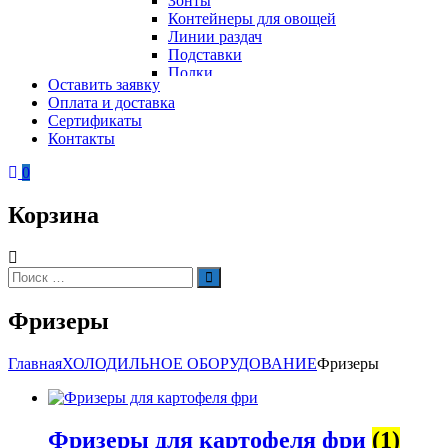
Зонты
Контейнеры для овощей
Линии раздач
Подставки
Полки
Оставить заявку
Стеллажи
Оплата и доставка
Столы
Сертификаты
Тепловое оборудование
Тележки
Контакты
Электрическое оборудование
Шкафы
Вафельницы
Контейнеры для мусора
0
Вертикальные грили для шаурмы
Грили
Корзина
Кипятильники
Котлы пищеварочные
Кофемашины
Автоматические кофемашины
Искать:
Поиск
Капельные кофемашины
Рожковые кофемашины
Фризеры
Кофеварки
Кофе на песке
Суперавтоматы
Главная
ХОЛОДИЛЬНОЕ ОБОРУДОВАНИЕ
Фризеры
Вспомогательное оборудование
Кукурузоварки
Микроволновые печи
Пароконвектоматы
Фризеры для картофеля фри
(1)
Холодильное оборудование
Печи электрические